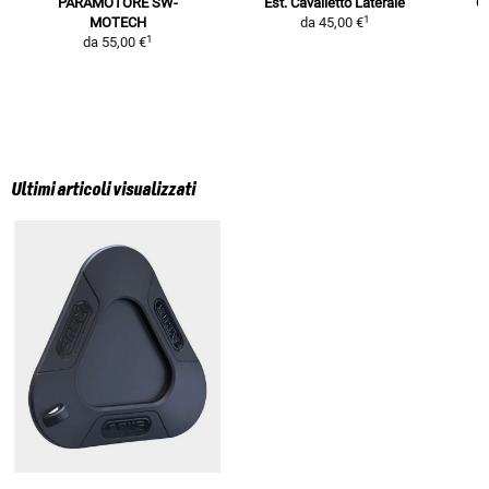
PARAMOTORE SW-
Est. Cavalletto Laterale
Cu
1
MOTECH
da
45,00 €
1
da
55,00 €
Ultimi articoli visualizzati