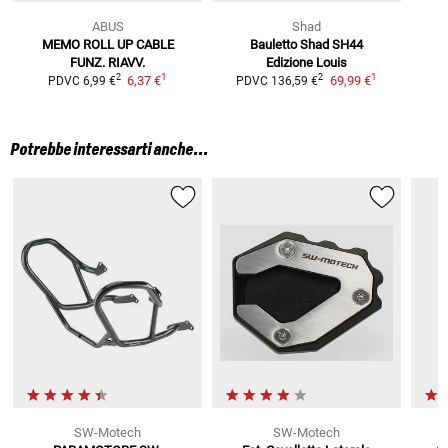
ABUS
Shad
MEMO ROLL UP CABLE
Bauletto Shad SH44
FUNZ. RIAVV.
Edizione Louis
1
1
2
2
6,37 €
69,99 €
PDVC
6,99 €
PDVC
136,59 €
Potrebbe interessarti anche...
SW-Motech
SW-Motech