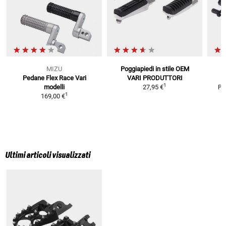
MIZU
Poggiapiedi in stile OEM
Pedane Flex Race
Vari
VARI PRODUTTORI
1
modelli
27,95 €
PD
1
169,00 €
Ultimi articoli visualizzati