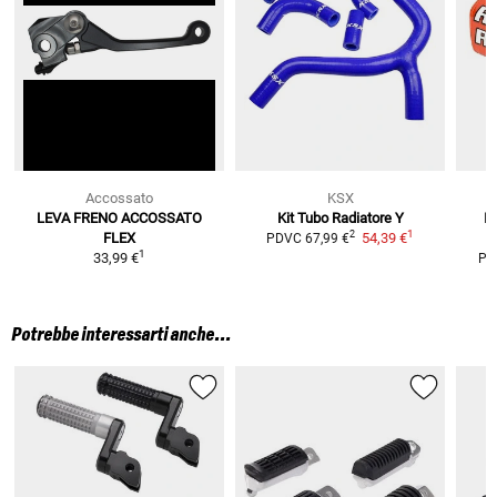
Accossato
KSX
LEVA FRENO ACCOSSATO
Kit Tubo Radiatore Y
Im
1
2
FLEX
54,39 €
PDVC
67,99 €
1
33,99 €
PD
Potrebbe interessarti anche...