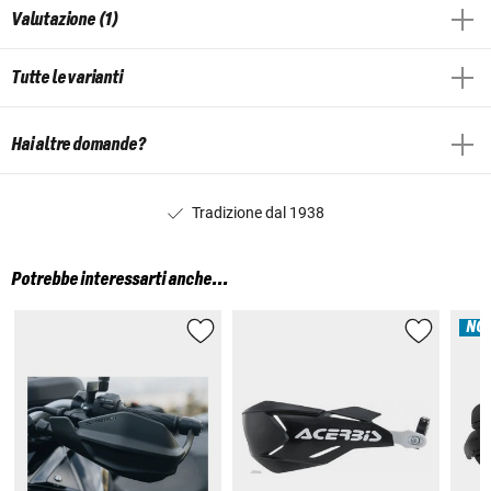
Valutazione (1)
Tutte le varianti
Hai altre domande?
Tradizione dal 1938
Potrebbe interessarti anche...
NOV