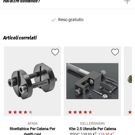
Hai altre domande?
Reso gratuito
Articoli correlati
AFAM
KELLERMANN
Rivettatrice Per Catena Per
Ktw 2.5 Utensile Per Catena
C
1
2
rivetti cavi
116,95 €
PDVC
139,95 €