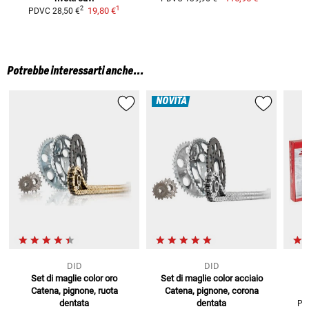
1
2
19,80 €
PDVC
28,50 €
P
Potrebbe interessarti anche...
NOVITÀ
DID
DID
Set di maglie color oro
Set di maglie color acciaio
K
Catena, pignone, ruota
Catena, pignone, corona
dentata
dentata
PD