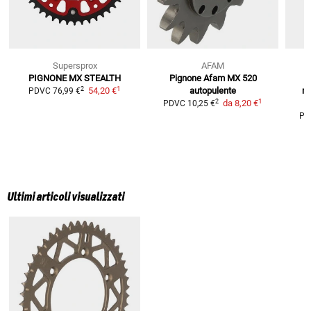
Supersprox
AFAM
PIGNONE MX STEALTH
Pignone Afam MX 520
1
2
54,20 €
autopulente
m
PDVC
76,99 €
1
2
da
8,20 €
PDVC
10,25 €
PD
Ultimi articoli visualizzati