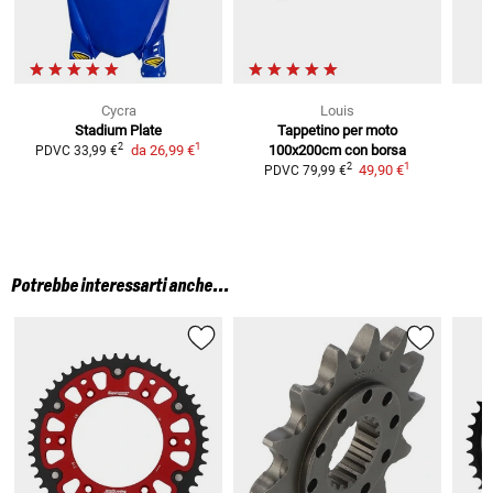
Cycra
Louis
Stadium Plate
Tappetino per moto
1
2
da
26,99 €
100x200cm
con borsa
PDVC
33,99 €
1
2
49,90 €
PDVC
79,99 €
Potrebbe interessarti anche...