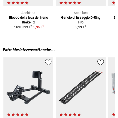
Acebikes
Acebikes
Blocco della leva del freno
Gancio di fissaggio D-Ring
D-
BrakeFix
Pro
1
1
2
9,95 €
9,99 €
PDVC
9,99 €
Potrebbe interessarti anche...