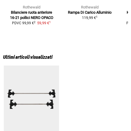
Rothewald
Rothewald
Bilanciere ruota anteriore
Rampa Di Carico Alluminio
Ki
1
16-21 pollici
NERO OPACO
119,99 €
1
2
59,99 €
PDVC
99,99 €
PD
Ultimi articoli visualizzati