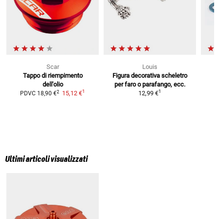
Scar
Louis
Tappo di riempimento
Figura decorativa scheletro
dell'olio
per faro
o parafango, ecc.
1
1
2
15,12 €
12,99 €
PDVC
18,90 €
P
Ultimi articoli visualizzati