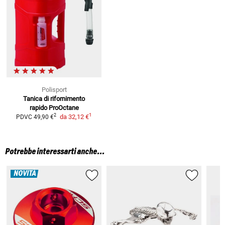
Polisport
Tanica di rifornimento
rapido ProOctane
1
2
da
32,12 €
PDVC
49,90 €
Potrebbe interessarti anche...
NOVITÀ