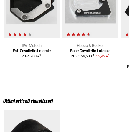
SW-Motech
Hepco & Becker
Est. Cavalletto Laterale
Base Cavalletto Laterale
1
1
2
da
45,00 €
53,42 €
d
PDVC
59,50 €
PD
Ultimi articoli visualizzati