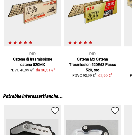
DID
DID
Catena di trasmissione
Catena Mx Catena
catena 520MX
Trasmission.520Ert3
Passo
1
2
da
38,51 €
520, oro
PDVC
40,99 €
1
2
62,90 €
PDVC
93,99 €
PD
Potrebbe interessarti anche...