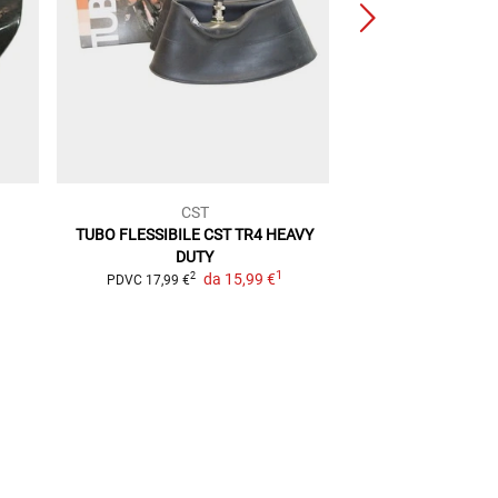
CST
RF
TUBO FLESSIBILE CST TR4 HEAVY
Valvola Guarniz
DUTY
Cerch
1
da
15,99 €
2
PDVC
17,99 €
PDVC
5,99 €