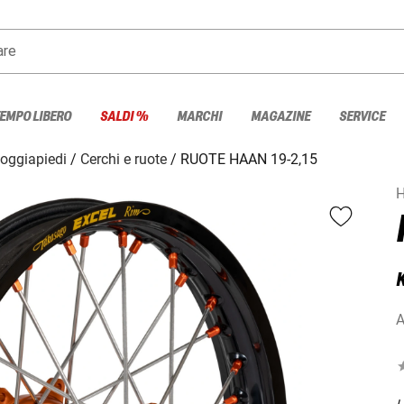
are
TEMPO LIBERO
SALDI %
MARCHI
MAGAZINE
SERVICE
poggiapiedi
Cerchi e ruote
RUOTE HAAN 19-2,15
H
K
A
L