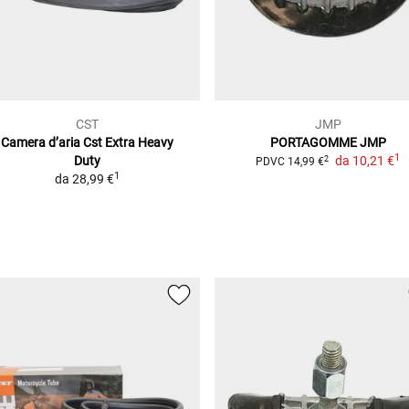
CST
JMP
Camera d’aria Cst Extra Heavy
PORTAGOMME JMP
1
Duty
da
10,21 €
2
PDVC
14,99 €
1
da
28,99 €