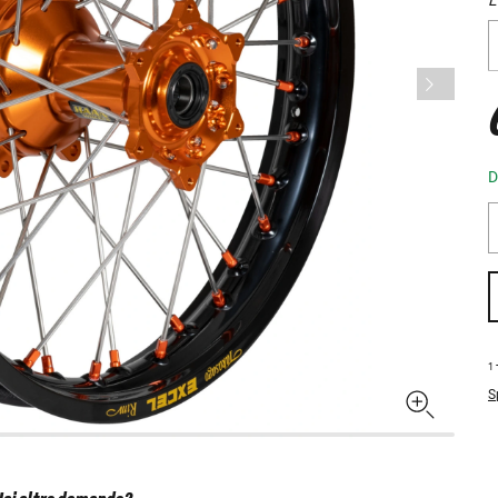
D
1
S