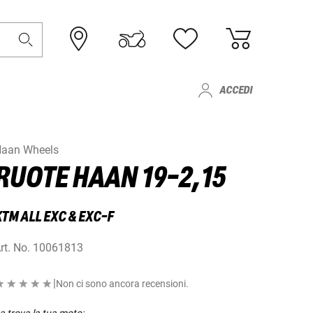
ACCEDI
aan Wheels
RUOTE HAAN 19-2,15
TM ALL EXC & EXC-F
rt. No.
10061813
|
Non ci sono ancora recensioni.
a trova la tua moto: