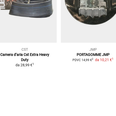
CST
JMP
Camera d’aria Cst Extra Heavy
PORTAGOMME JMP
1
Duty
da
10,21 €
2
PDVC
14,99 €
1
da
28,99 €