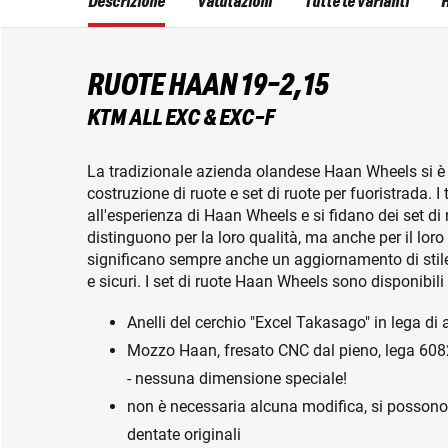
Descrizione
Valutazioni
Tutte le varianti
H
RUOTE HAAN 19-2,15
KTM ALL EXC & EXC-F
La tradizionale azienda olandese Haan Wheels si è 
costruzione di ruote e set di ruote per fuoristrada. I
all'esperienza di Haan Wheels e si fidano dei set di r
distinguono per la loro qualità, ma anche per il loro
significano sempre anche un aggiornamento di stile p
e sicuri. I set di ruote Haan Wheels sono disponibili 
Anelli del cerchio "Excel Takasago" in lega di 
Mozzo Haan, fresato CNC dal pieno, lega 6082
- nessuna dimensione speciale!
non è necessaria alcuna modifica, si possono a
dentate originali