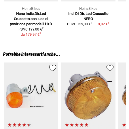
HeinzBikes
HeinzBikes
Nano Indic.Dir.Led
Ind. Di Dir. Led Cruscotto
Cruscotto
con luce di
NERO
1
2
posizione per modelli H+D
119,82 €
PDVC
159,00 €
2
PDVC
199,00 €
1
da
179,97 €
Potrebbe interessarti anche...