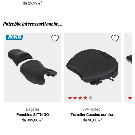
1
da
29,99 €
Potrebbe interessarti anche...
NOVITÀ
Bagster
SW-Motech
Panchina SIT'N GO
Traveller
Cuscino comfort
S
1
1
da
399,00 €
da
90,00 €