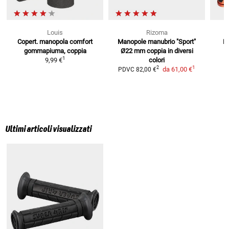
Louis
Rizoma
Copert. manopola comfort
Manopole manubrio "Sport"
Ma
gommapiuma, coppia
Ø22 mm coppia
in diversi
1
9,99 €
colori
1
2
da
61,00 €
PDVC
82,00 €
Ultimi articoli visualizzati