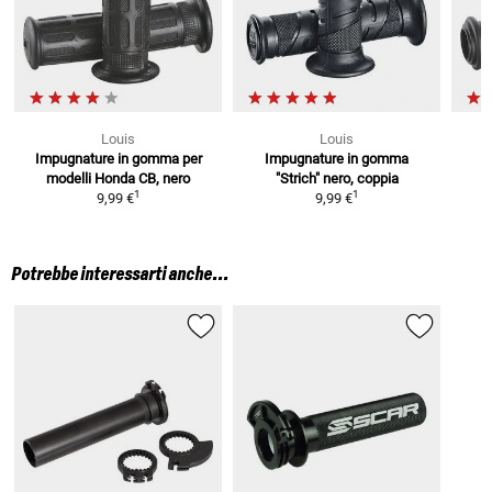
Louis
Louis
Impugnature in gomma
per
Impugnature in gomma
I
modelli Honda CB, nero
"Strich"
nero, coppia
1
1
9,99 €
9,99 €
Potrebbe interessarti anche...