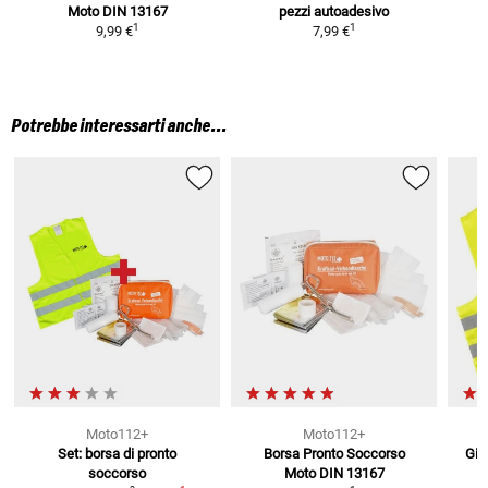
Moto
DIN 13167
pezzi
autoadesivo
1
1
9,99 €
7,99 €
Potrebbe interessarti anche...
Moto112+
Moto112+
Set: borsa di pronto
Borsa Pronto Soccorso
Giu
soccorso
Moto
DIN 13167