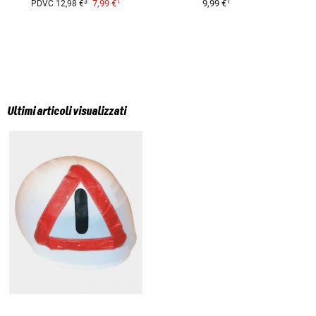
1
1
3
7,99 €
9,99 €
PDVC
12,98 €
Ultimi articoli visualizzati