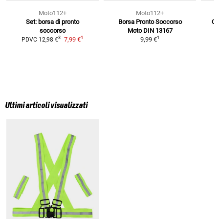
Moto112+
Moto112+
Set: borsa di pronto
Borsa Pronto Soccorso
Ca
soccorso
Moto
DIN 13167
1
1
3
7,99 €
9,99 €
PDVC
12,98 €
Ultimi articoli visualizzati