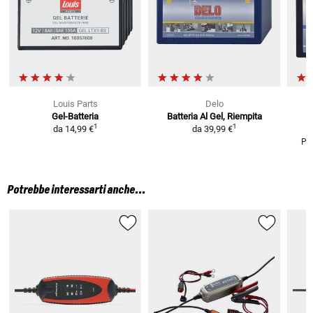
Louis Parts
Delo
Gel-Batteria
Batteria Al Gel, Riempita
B
1
1
da
14,99 €
da
39,99 €
PD
Potrebbe interessarti anche...