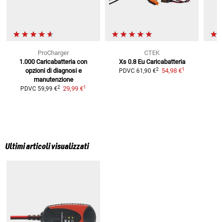
ProCharger
CTEK
1.000 Caricabatteria
con
Xs 0.8 Eu Caricabatteria
1
2
opzioni di diagnosi e
54,98 €
PDVC
61,90 €
manutenzione
P
1
2
29,99 €
PDVC
59,99 €
Ultimi articoli visualizzati