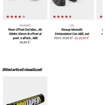
RAXIMO
LSL
Riser Offset Del Man., Alt.
Riseup Morsetti
es
30Mm
20mm di offset al
Distanziatori
Con ABE, set
ma
1
2
post. o all'ant., ABE
da
29,99 €
PDVC
39,95 €
1
69,90 €
Ultimi articoli visualizzati