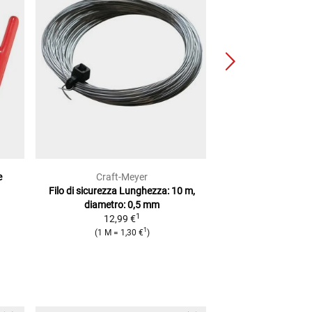
e
Craft-Meyer
Lou
Filo di sicurezza
Lunghezza: 10 m,
Fascetta scarico a
diametro: 0,5 mm
misu
1
12,99 €
da
7,9
1
(
1 M
=
1,30 €
)