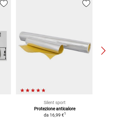
Silent sport
Silent 
Protezione anticalore
Lana Per 
1
da
16,99 €
9,99
(
1 KG
=
39