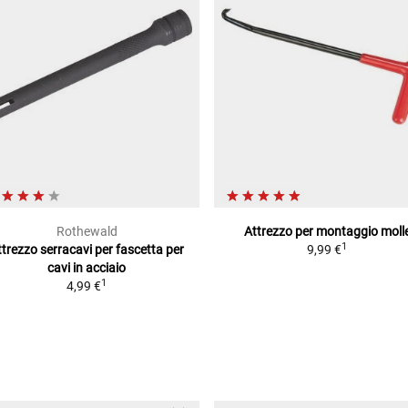
Rothewald
Attrezzo per montaggio moll
1
ttrezzo serracavi per
fascetta per
9,99 €
cavi in acciaio
1
4,99 €