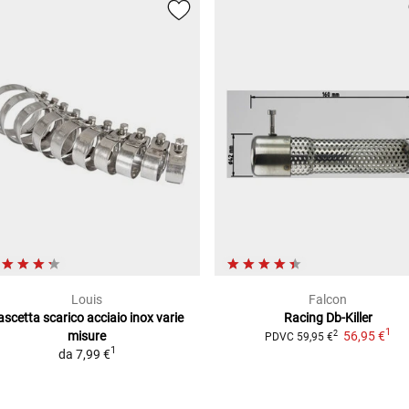
Louis
Falcon
ascetta scarico acciaio inox
varie
Racing Db-Killer
1
misure
56,95 €
2
PDVC
59,95 €
1
da
7,99 €