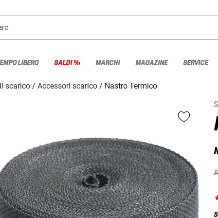
are
TEMPO LIBERO
SALDI %
MARCHI
MAGAZINE
SERVICE
di scarico
Accessori scarico
Nastro Termico
S
N
A
S