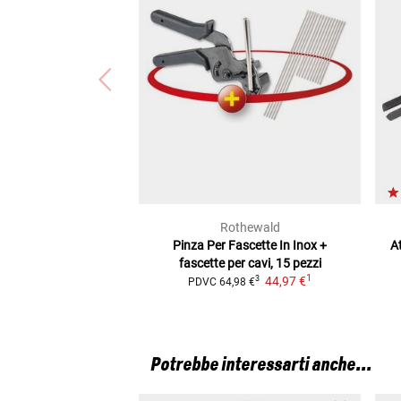
Rothewald
Pinza Per Fascette In Inox
+
A
fascette per cavi, 15 pezzi
1
44,97 €
3
PDVC
64,98 €
Potrebbe interessarti anche...