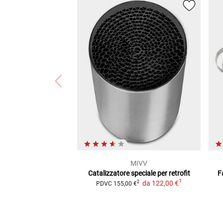
MIVV
Catalizzatore speciale per retrofit
F
1
da
122,00 €
2
PDVC
155,00 €