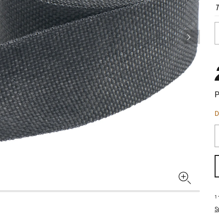
T
P
D
1
S