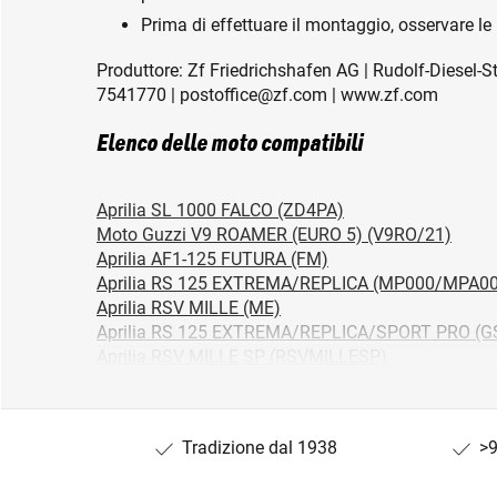
Prima di effettuare il montaggio, osservare le 
Produttore: Zf Friedrichshafen AG | Rudolf-Diesel-S
7541770 | postoffice@zf.com | www.zf.com
Elenco delle moto compatibili
Aprilia SL 1000 FALCO (ZD4PA)
Moto Guzzi V9 ROAMER (EURO 5) (V9RO/21)
Aprilia AF1-125 FUTURA (FM)
Aprilia RS 125 EXTREMA/REPLICA (MP000/MPA00
Aprilia RSV MILLE (ME)
Aprilia RS 125 EXTREMA/REPLICA/SPORT PRO (G
Aprilia RSV MILLE SP (RSVMILLESP)
Aprilia RSV MILLE R (RSVMILLE/R)
Aprilia RSV MILLE (RP/MILLE)
Aprilia RS 125 EXTREMA/REPLICA (MPB10/SFA0
Tradizione dal 1938
>9
Aprilia RSV 1000 R FACTORY (RR/FACTORY)
Aprilia TUONO 1000 (RP/TUONO)