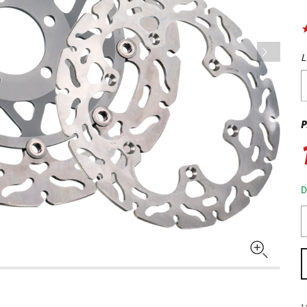
L
P
D
1