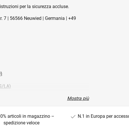
istruzioni per la sicurezza accluse.
tr. 7 | 56566 Neuwied | Germania | +49
)
S/LA)
Mostra più
0/SFG00)
0% articoli in magazzino –
N.1 in Europa per access
spedizione veloce