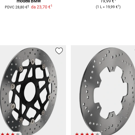
modelli BMW
19,99 €
1
1
da
23,70 €
2
(
1 L
=
19,99 €
)
PDVC
28,80 €