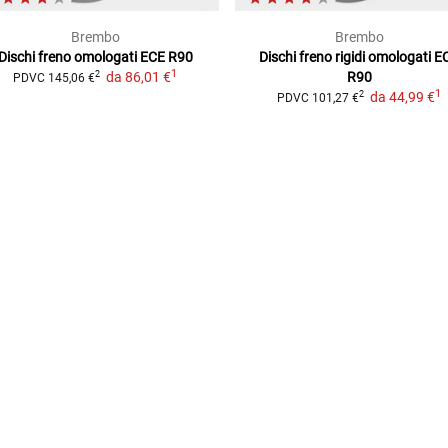
Brembo
Brembo
Dischi freno omologati ECE R90
Dischi freno rigidi omologati E
1
da
86,01 €
R90
2
PDVC
145,06 €
1
da
44,99 €
2
PDVC
101,27 €
ONST)