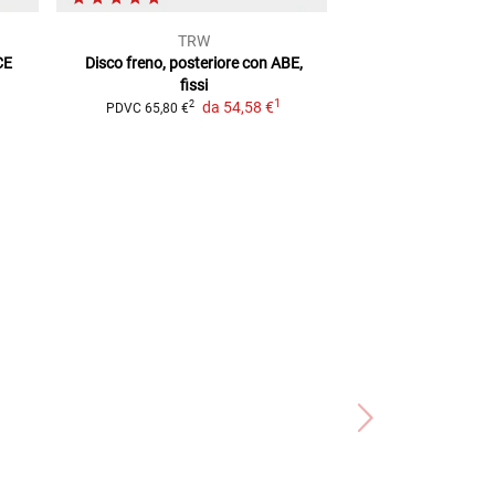
TRW
Brem
CE
Disco freno, posteriore
con ABE,
Dischi del fre
fissi
Performance
Cont
1
da
54,58 €
con 
2
PDVC
65,80 €
2
PDVC
703,40 €