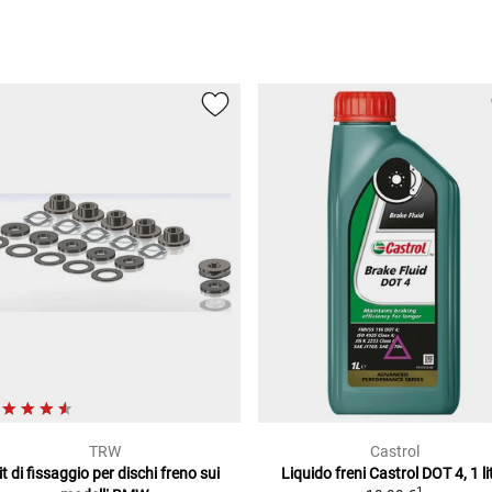
T)
15)
TRW
Castrol
it di fissaggio per dischi freno
sui
Liquido freni Castrol DOT 4, 1 li
1