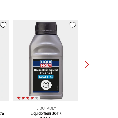
LIQUI MOLY
LIQUI 
tro
Liquido freni DOT 4
Liquido freni SL
1