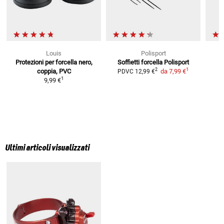
Louis
Polisport
Protezioni per forcella
nero,
Soffietti forcella Polisport
Pr
1
2
coppia, PVC
da
7,99 €
PDVC
12,99 €
1
9,99 €
P
Ultimi articoli visualizzati