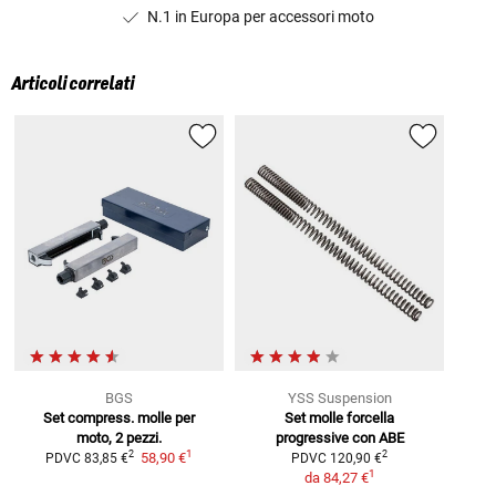
N.1 in Europa per accessori moto
Articoli correlati
BGS
YSS Suspension
Set compress. molle per
Set molle forcella
moto, 2 pezzi.
progressive con ABE
1
2
2
58,90 €
PDVC
83,85 €
PDVC
120,90 €
1
da
84,27 €