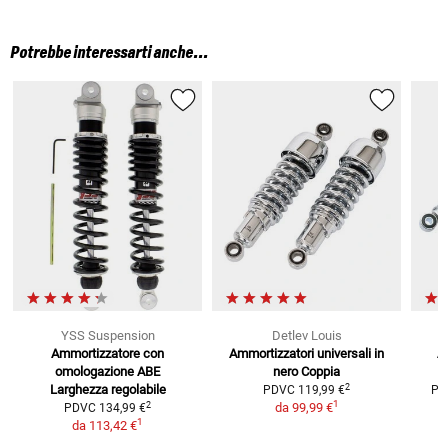
Potrebbe interessarti anche...
YSS Suspension
Detlev Louis
Ammortizzatore con
Ammortizzatori universali in
A
omologazione ABE
nero
Coppia
2
Larghezza regolabile
PDVC
119,99 €
PD
1
2
da
99,99 €
PDVC
134,99 €
1
da
113,42 €