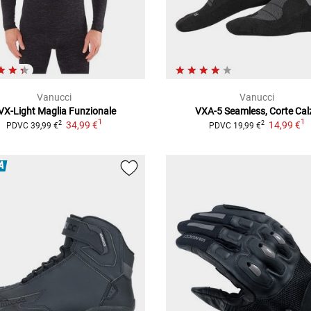
Vanucci
Vanucci
VX-Light
Maglia Funzionale
VXA-5 Seamless, Corte
Cal
1
1
34,99 €
14,99 €
2
2
PDVC
39,99 €
PDVC
19,99 €
À