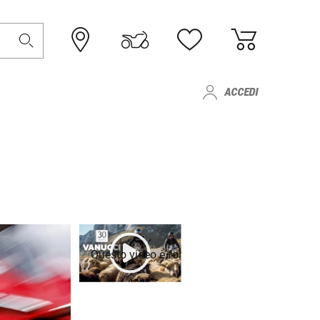
ACCEDI
Questo video è fornito da Youtube. Per riprodurl