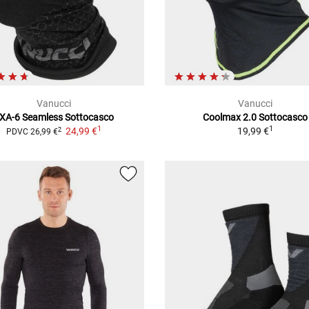
Vanucci
Vanucci
XA-6 Seamless
Sottocasco
Coolmax 2.0
Sottocasco
1
1
24,99 €
19,99 €
2
PDVC
26,99 €