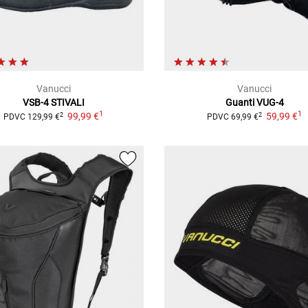
Vanucci
Vanucci
VSB-4
STIVALI
Guanti VUG-4
1
1
99,99 €
59,99 €
2
2
PDVC
129,99 €
PDVC
69,99 €