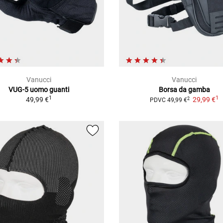
Vanucci
Vanucci
VUG-5 uomo
guanti
Borsa da gamba
1
1
49,99 €
29,99 €
2
PDVC
49,99 €