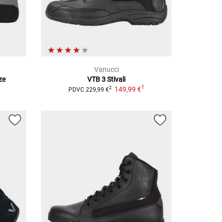
Vanucci
ze
VTB 3 Stivali
1
149,99 €
2
PDVC
229,99 €