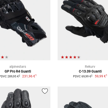
alpinestars
Rekurv
GP Pro R4 Guanti
C-13.09 Guanti
1
1
231,96 €
59,99 €
2
2
PDVC 289,95 €
PDVC 69,99 €