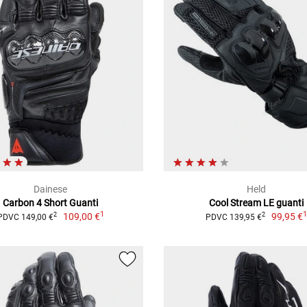
Dainese
Held
Carbon 4 Short Guanti
Cool Stream LE guanti
1
109,00 €
99,95 €
2
2
PDVC 149,00 €
PDVC 139,95 €