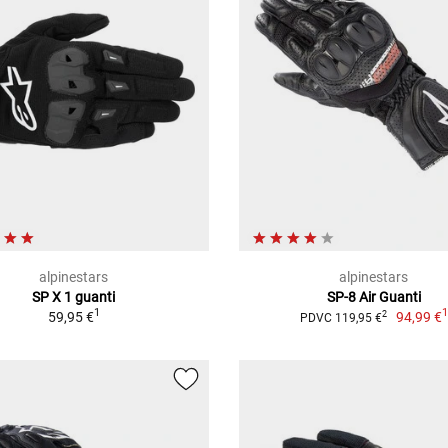
alpinestars
alpinestars
SP X 1 guanti
SP-8 Air Guanti
1
59,95 €
94,99 €
2
PDVC 119,95 €