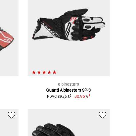
alpinestars
Guanti Alpinestars SP-3
1
1
80,95 €
2
PDVC 89,95 €