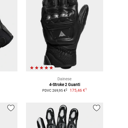
Dainese
4-Stroke 2 Guanti
1
175,46 €
2
PDVC 269,95 €