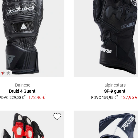
Dainese
alpinestars
Druid 4 Guanti
SP-9 guanti
1
172,46 €
127,96 €
2
2
PDVC 229,00 €
PDVC 159,95 €