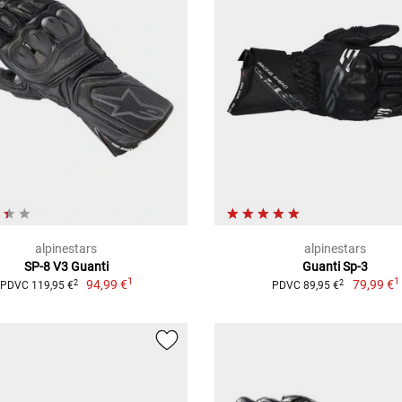
alpinestars
alpinestars
SP-8 V3 Guanti
Guanti Sp-3
1
1
94,99 €
79,99 €
2
2
PDVC 119,95 €
PDVC 89,95 €