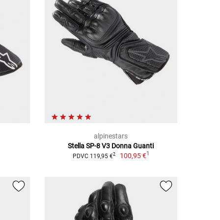
alpinestars
Stella SP-8 V3 Donna Guanti
1
1
100,95 €
2
PDVC 119,95 €