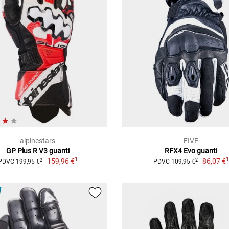
alpinestars
FIVE
GP Plus R V3 guanti
RFX4 Evo guanti
1
159,96 €
86,07 €
2
2
PDVC 199,95 €
PDVC 109,95 €