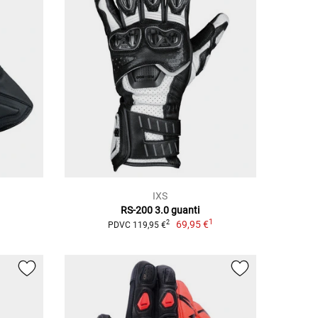
IXS
RS-200 3.0 guanti
1
1
69,95 €
2
PDVC 119,95 €