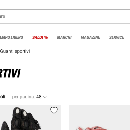
are
TEMPO LIBERO
SALDI %
MARCHI
MAGAZINE
SERVICE
Guanti sportivi
TIVI
oli
per pagina
: