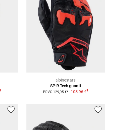
alpinestars
SP-R Tech guanti
1
1
103,96 €
2
PDVC 129,95 €