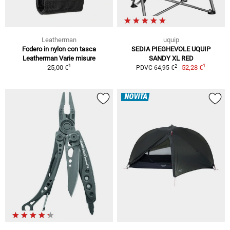
Leatherman
uquip
Fodero in nylon con tasca
SEDIA PIEGHEVOLE UQUIP
Leatherman Varie misure
SANDY XL RED
1
1
2
25,00 €
52,28 €
PDVC 64,95 €
NOVITÀ