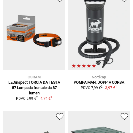
OSRAM
Nordkap
LEDinspect TORCIA DA TESTA
POMPA MAN. DOPPIA CORSA
1
2
87 Lampada frontale da 87
3,97 €
PDVC 7,99 €
lumen
1
2
4,74 €
PDVC 5,99 €