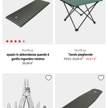
Nordkap
Nordkap
spazio in abbondanza quando è
Tavolo pieghevole
1
2
gonfio Ingombro minimo
19,97 €
PDVC 29,99 €
1
39,99 €