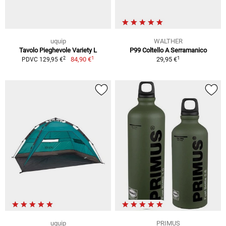
uquip
WALTHER
Tavolo Pieghevole Variety L
P99 Coltello A Serramanico
1
1
2
84,90 €
29,95 €
PDVC 129,95 €
uquip
PRIMUS