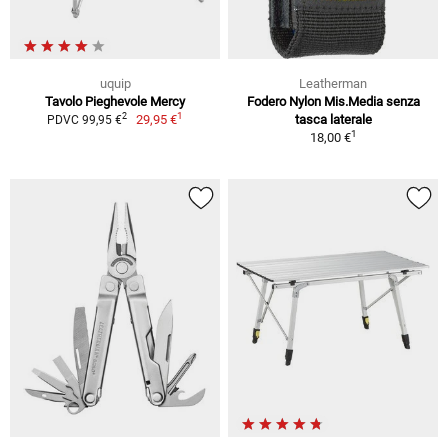
uquip
Leatherman
Tavolo Pieghevole Mercy
Fodero Nylon Mis.Media senza
1
2
29,95 €
tasca laterale
PDVC 99,95 €
1
18,00 €