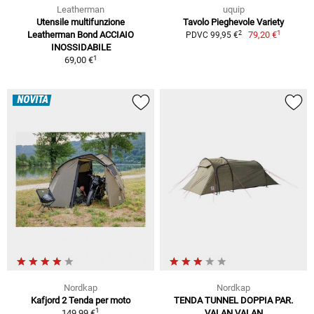
Leatherman
uquip
Utensile multifunzione
Tavolo Pieghevole Variety
1
2
Leatherman Bond ACCIAIO
79,20 €
PDVC 99,95 €
INOSSIDABILE
1
69,00 €
NOVITÀ
Nordkap
Nordkap
Kafjord 2 Tenda per moto
TENDA TUNNEL DOPPIA PAR.
1
149,99 €
VALAN VALAN