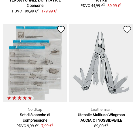
TENDA TUNNEL DOPPIA PAR.
Arvika
1
2
2 persone
39,99 €
PDVC 44,99 €
1
2
179,99 €
PDVC 199,99 €
Nordkap
Leatherman
Set di 3 sacche di
Utensile Multiuso Wingman
compressione
ACCIAIO INOSSIDABILE
1
1
2
7,99 €
89,00 €
PDVC 9,99 €