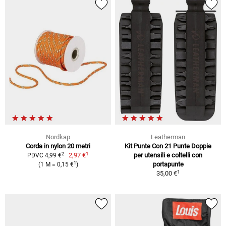
Nordkap
Leatherman
Corda in nylon 20 metri
Kit Punte Con 21 Punte Doppie
1
2
2,97 €
per utensili e coltelli con
PDVC 4,99 €
1
portapunte
(1 M = 0,15 €
)
1
35,00 €