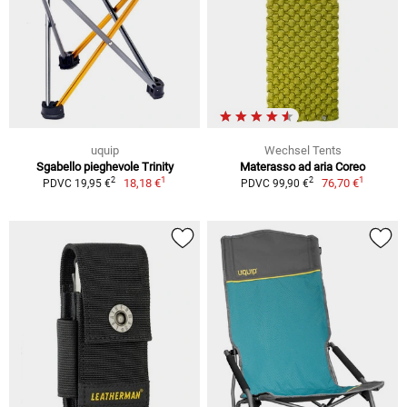
uquip
Wechsel Tents
Sgabello pieghevole Trinity
Materasso ad aria Coreo
1
1
2
2
18,18 €
76,70 €
PDVC 19,95 €
PDVC 99,90 €