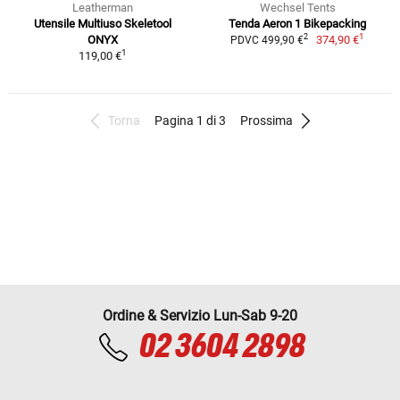
Leatherman
Wechsel Tents
Utensile Multiuso Skeletool
Tenda Aeron 1 Bikepacking
1
2
ONYX
374,90 €
PDVC 499,90 €
1
119,00 €
Torna
Pagina 1 di 3
Prossima
Ordine & Servizio Lun-Sab 9-20
02 3604 2898