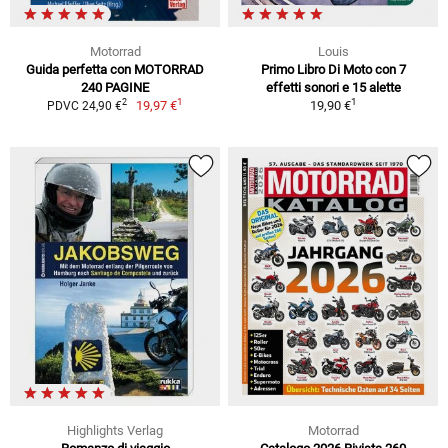
Motorrad
Louis
Guida perfetta con MOTORRAD
Primo Libro Di Moto con 7
240 PAGINE
effetti sonori e 15 alette
1
1
2
19,97 €
19,90 €
PDVC 24,90 €
Highlights Verlag
Motorrad