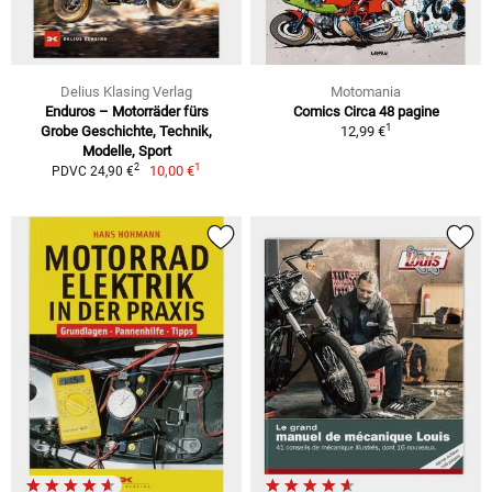
Delius Klasing Verlag
Motomania
Enduros – Motorräder fürs
Comics Circa 48 pagine
1
Grobe Geschichte, Technik,
12,99 €
Modelle, Sport
1
2
10,00 €
PDVC 24,90 €