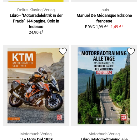
Delius Klasing Verlag
Louis
Libro - "Motorradelektrik in der
Manuel De Mécanique Edizione
Praxis" 144 pagine, Solo in
francese
1
2
tedesco
1,49 €
PDVC 1,99 €
1
24,90 €
Motorbuch Verlag
Motorbuch Verlag
: Le Moto Dal 1953
Libro: Motorradtraining alle