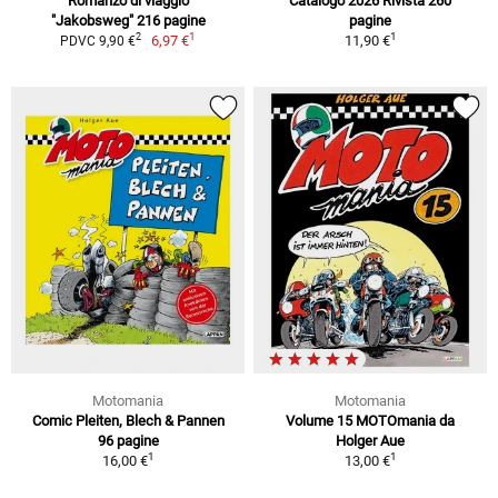
Romanzo di viaggio
Catalogo 2026 Rivista 260
"Jakobsweg" 216 pagine
pagine
1
1
2
6,97 €
11,90 €
PDVC 9,90 €
Motomania
Motomania
Comic Pleiten, Blech & Pannen
Volume 15 MOTOmania da
96 pagine
Holger Aue
1
1
16,00 €
13,00 €