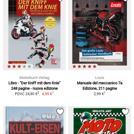
Motorbuch Verlag
Louis
Libro - "Der Kniff mit dem Knie"
Manuale del meccanico 7a
248 pagine - nuova edizione
Edizione, 211 pagine
1
1
2
4,99 €
2,99 €
PDVC 24,90 €