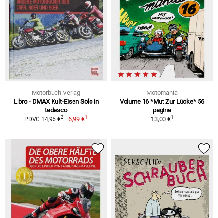
Motorbuch Verlag
Motomania
Libro - DMAX Kult-Eisen Solo in
Volume 16 *Mut Zur Lücke* 56
tedesco
pagine
1
1
2
6,99 €
13,00 €
PDVC 14,95 €