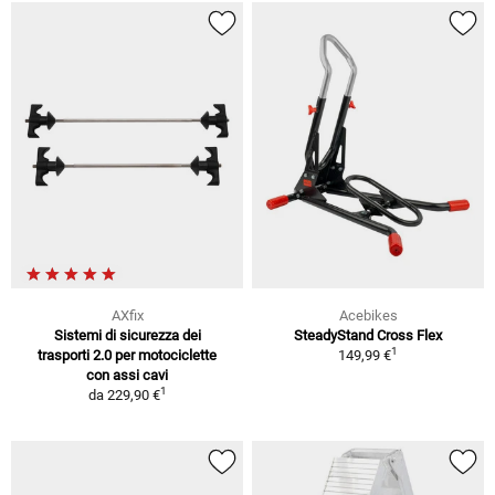
AXfix
Acebikes
Sistemi di sicurezza dei
SteadyStand Cross Flex
1
trasporti 2.0 per motociclette
149,99 €
con assi cavi
1
da
229,90 €