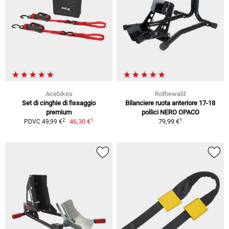
Acebikes
Rothewald
Set di cinghie di fissaggio
Bilanciere ruota anteriore 17-18
premium
pollici NERO OPACO
1
1
2
46,30 €
79,99 €
PDVC 49,99 €