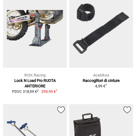
RISK Racing
Acebikes
Lock N Load Pro RUOTA
Raccoglitori di cinture
1
ANTERIORE
4,99 €
1
2
299,99 €
PDVC 318,99 €