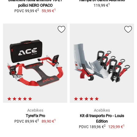
1
pollici NERO OPACO
119,99 €
1
2
59,99 €
PDVC 99,99 €
Acebikes
Acebikes
TyreFix Pro
Kit di trasporto Pro - Louis
1
2
89,90 €
Edition
PDVC 89,99 €
1
2
129,99 €
PDVC 189,96 €