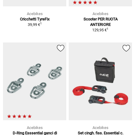
Acebikes
Acebikes
Cricchetti TyreFix
Scooter PER RUOTA
1
39,99 €
ANTERIORE
1
129,95 €
Acebikes
Acebikes
D-Ring Esssential ganci di
Set cingh. fiss. Essential c.