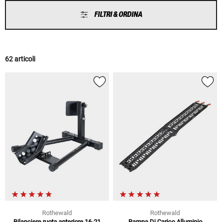
FILTRI & ORDINA
62 articoli
Rothewald
Rothewald
Bilanciere ruota anteriore 16-21
Rampa Di Carico Alluminio