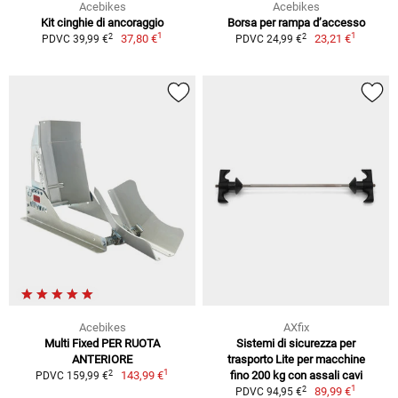
Acebikes
Acebikes
Kit cinghie di ancoraggio
Borsa per rampa d’accesso
1
1
2
2
37,80 €
23,21 €
PDVC 39,99 €
PDVC 24,99 €
Acebikes
AXfix
Multi Fixed PER RUOTA
Sistemi di sicurezza per
ANTERIORE
trasporto Lite per macchine
1
2
143,99 €
fino 200 kg con assali cavi
PDVC 159,99 €
1
2
89,99 €
PDVC 94,95 €