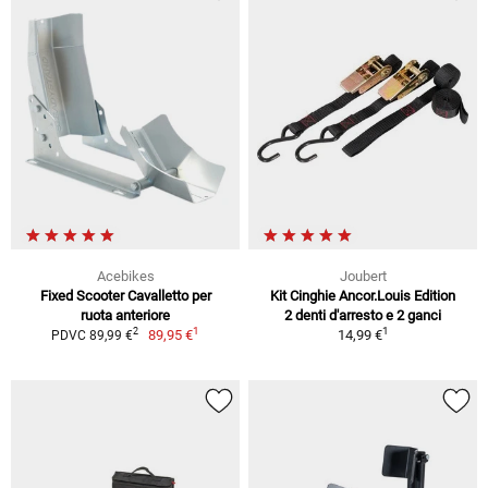
Acebikes
Joubert
Fixed Scooter Cavalletto per
Kit Cinghie Ancor.Louis Edition
ruota anteriore
2 denti d'arresto e 2 ganci
1
1
2
89,95 €
14,99 €
PDVC 89,99 €