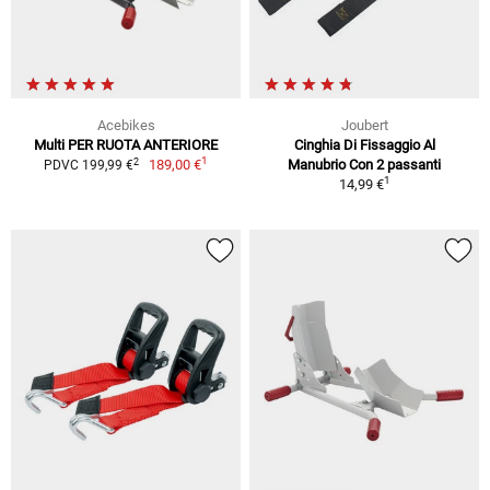
Acebikes
Joubert
Multi PER RUOTA ANTERIORE
Cinghia Di Fissaggio Al
1
2
189,00 €
Manubrio Con 2 passanti
PDVC 199,99 €
1
14,99 €