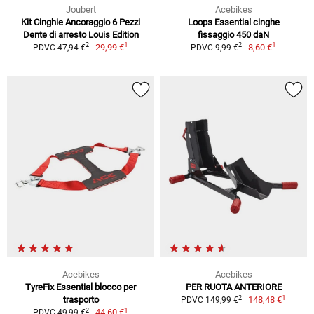
Joubert
Acebikes
Kit Cinghie Ancoraggio 6 Pezzi
Loops Essential cinghe
Dente di arresto Louis Edition
fissaggio 450 daN
1
1
2
2
29,99 €
8,60 €
PDVC 47,94 €
PDVC 9,99 €
Acebikes
Acebikes
TyreFix Essential blocco per
PER RUOTA ANTERIORE
1
2
trasporto
148,48 €
PDVC 149,99 €
1
2
44,60 €
PDVC 49,99 €