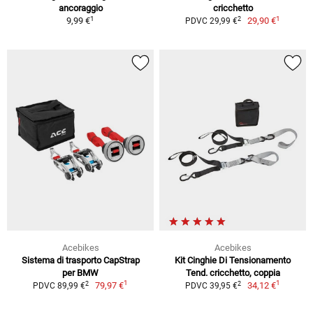
ancoraggio
cricchetto
1
1
2
9,99 €
29,90 €
PDVC 29,99 €
Acebikes
Acebikes
Sistema di trasporto CapStrap
Kit Cinghie Di Tensionamento
per BMW
Tend. cricchetto, coppia
1
1
2
2
79,97 €
34,12 €
PDVC 89,99 €
PDVC 39,95 €