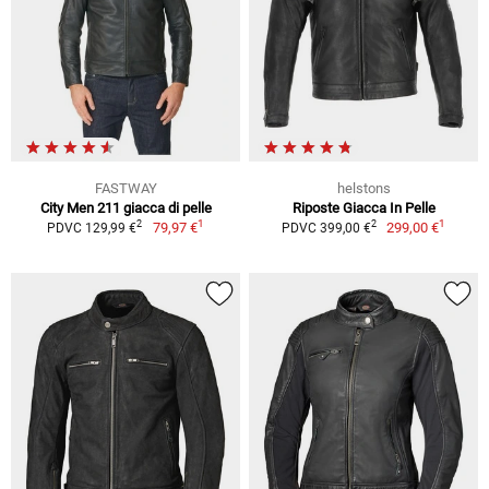
FASTWAY
helstons
City Men 211 giacca di pelle
Riposte Giacca In Pelle
1
1
2
2
79,97 €
299,00 €
PDVC 129,99 €
PDVC 399,00 €