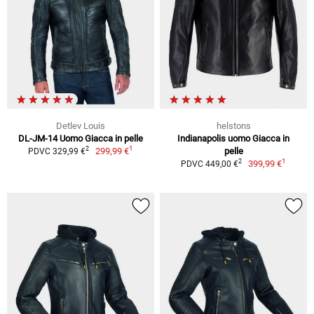
Detlev Louis
helstons
DL-JM-14 Uomo Giacca in pelle
Indianapolis uomo Giacca in
1
2
299,99 €
pelle
PDVC 329,99 €
1
2
399,99 €
PDVC 449,00 €