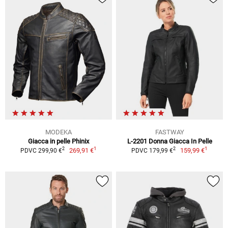
MODEKA
FASTWAY
Giacca in pelle Phinix
L-2201 Donna Giacca In Pelle
1
1
2
2
269,91 €
159,99 €
PDVC 299,90 €
PDVC 179,99 €