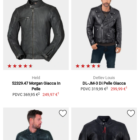
Held
Detlev Louis
52329.47 Morgan Giacca In
DL-JM-3 Di Pelle Giacca
1
2
Pelle
299,99 €
PDVC 319,99 €
1
2
249,97 €
PDVC 369,95 €