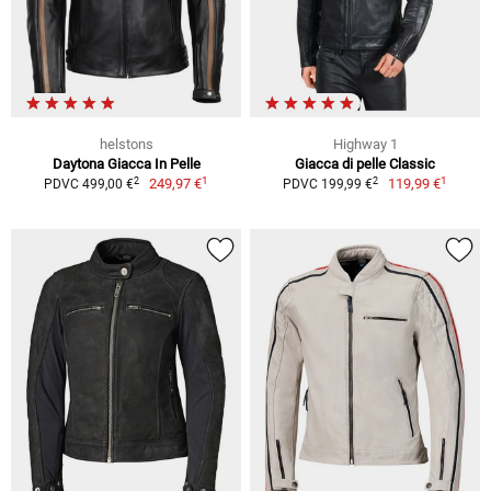
helstons
Highway 1
Daytona Giacca In Pelle
Giacca di pelle Classic
1
1
2
2
249,97 €
119,99 €
PDVC 499,00 €
PDVC 199,99 €