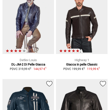
Detlev Louis
Highway 1
DL-JM-2 Di Pelle Giacca
Giacca in pelle Classic
1
1
2
2
144,97 €
119,99 €
PDVC 319,99 €
PDVC 199,99 €