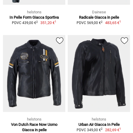
helstons
Dainese
In Pelle Form Giacca Sportiva
Radicale Giacca in pelle
1
1
2
2
351,20 €
483,65 €
PDVC 439,00 €
PDVC 569,00 €
helstons
helstons
Von Dutch Race Now Uomo
Urban Air Giacca In Pelle
1
2
Giacca in pelle
282,69 €
PDVC 349,00 €