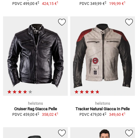
1
1
2
2
424,15 €
199,99 €
PDVC 499,00 €
PDVC 349,99 €
helstons
helstons
Cruiser Rag Giacca Pelle
Tracker Natural Giacca In Pelle
1
1
2
2
358,02 €
349,60 €
PDVC 459,00 €
PDVC 479,00 €