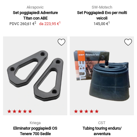
Akrapovic
SW-Motech
Set poggiapiedi Adventure
Set Poggiapiedi Evo per molti
Titan con ABE
veicoli
1
1
2
da
223,95 €
145,00 €
PDVC 260,61 €
Kriega
CST
Eliminator poggiapiedi OS
Tubing touring enduro/
Tenere 700 Sedile
avventura