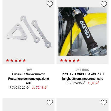
TRW
ACERBIS
Lucas Kit Sollevamento
PROTEZ. FORCELLA ACERBIS
Posteriore con omologazione
lungh.: 36 cm, neoprene, nero
1
2
ABE
15,95 €
PDVC 24,95 €
1
2
da
72,18 €
PDVC 80,20 €