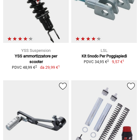
YSS Suspension
LSL
YSS ammortizzatore per
Kit Snodo Per Poggiapiedi
1
2
scooter
9,57 €
PDVC 34,95 €
1
2
da
29,99 €
PDVC 48,99 €