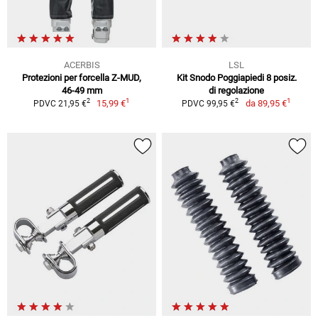
ACERBIS
LSL
Protezioni per forcella Z-MUD,
Kit Snodo Poggiapiedi 8 posiz.
46-49 mm
di regolazione
1
1
2
2
15,99 €
da
89,95 €
PDVC 21,95 €
PDVC 99,95 €