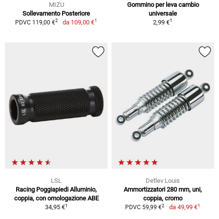
MIZU
Gommino per leva cambio
Sollevamento Posteriore
universale
1
1
2
da
109,00 €
2,99 €
PDVC 119,00 €
LSL
Detlev Louis
Racing Poggiapiedi Alluminio,
Ammortizzatori 280 mm, uni,
coppia, con omologazione ABE
coppia, cromo
1
1
2
34,95 €
da
49,99 €
PDVC 59,99 €