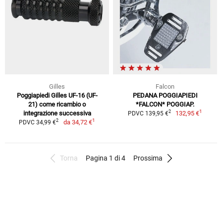
Gilles
Falcon
Poggiapiedi Gilles UF-16 (UF-
PEDANA POGGIAPIEDI
21) come ricambio o
*FALCON* POGGIAP.
1
2
integrazione successiva
132,95 €
PDVC 139,95 €
1
2
da
34,72 €
PDVC 34,99 €
Torna
Pagina 1 di 4
Prossima