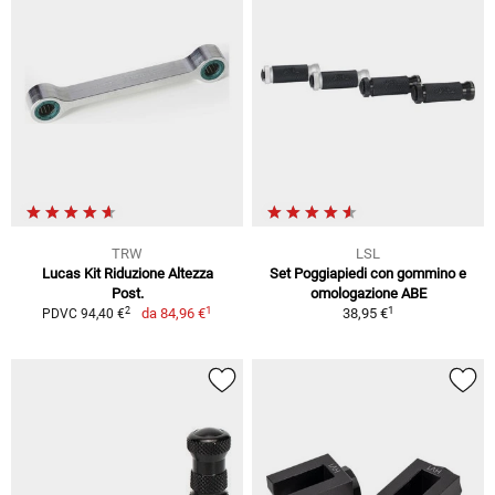
TRW
LSL
Lucas Kit Riduzione Altezza
Set Poggiapiedi con gommino e
Post.
omologazione ABE
1
1
2
da
84,96 €
38,95 €
PDVC 94,40 €