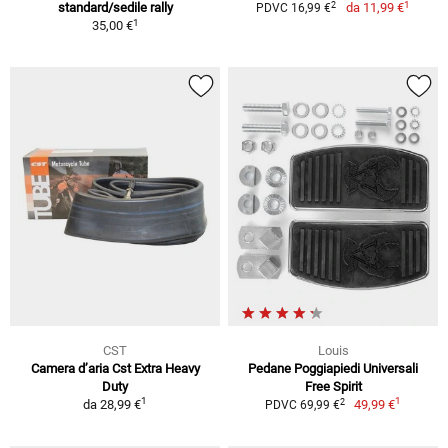
1
2
standard/sedile rally
da
11,99 €
PDVC 16,99 €
1
35,00 €
CST
Louis
Camera d’aria Cst Extra Heavy
Pedane Poggiapiedi Universali
Duty
Free Spirit
1
1
2
da
28,99 €
49,99 €
PDVC 69,99 €