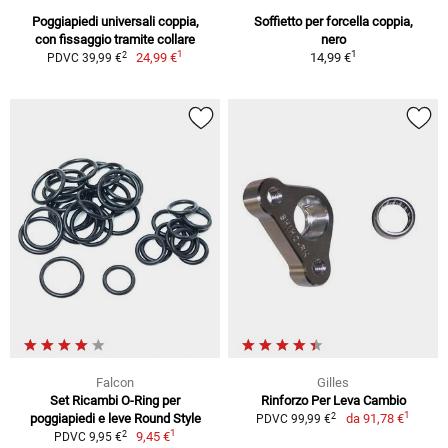
Poggiapiedi universali coppia,
Soffietto per forcella coppia,
con fissaggio tramite collare
nero
1
1
2
24,99 €
14,99 €
PDVC 39,99 €
Falcon
Gilles
Set Ricambi O-Ring per
Rinforzo Per Leva Cambio
1
2
poggiapiedi e leve Round Style
da
91,78 €
PDVC 99,99 €
1
2
9,45 €
PDVC 9,95 €