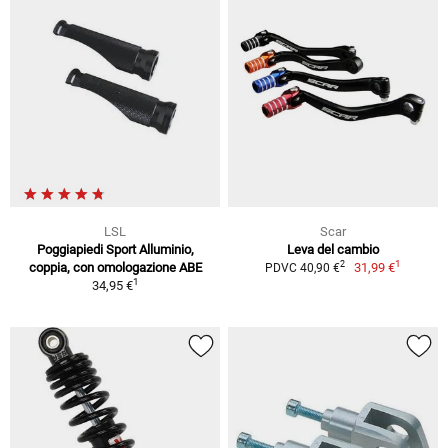
LSL
Scar
Poggiapiedi Sport Alluminio,
Leva del cambio
1
2
coppia, con omologazione ABE
31,99 €
PDVC 40,90 €
1
34,95 €