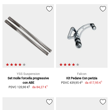
YSS Suspension
Falcon
Set molle forcella progressive
Kit Pedane Con perizia
1
2
con ABE
da
417,95 €
PDVC 439,95 €
1
2
da
84,27 €
PDVC 120,90 €