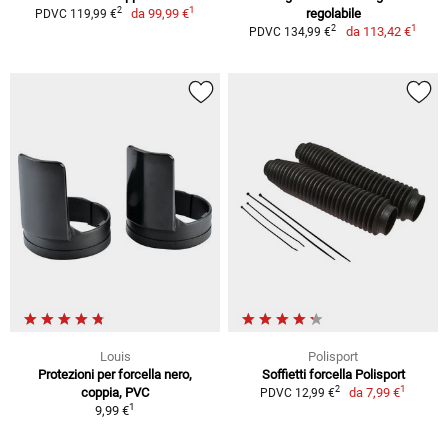
1
2
da
99,99 €
regolabile
PDVC 119,99 €
1
2
da
113,42 €
PDVC 134,99 €
Louis
Polisport
Protezioni per forcella nero,
Soffietti forcella Polisport
1
2
coppia, PVC
da
7,99 €
PDVC 12,99 €
1
9,99 €