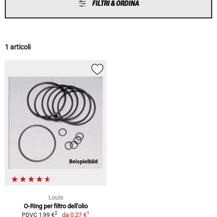
FILTRI & ORDINA
1 articoli
Louis
O-Ring per filtro dell'olio
1
2
da
0,27 €
PDVC 1,99 €