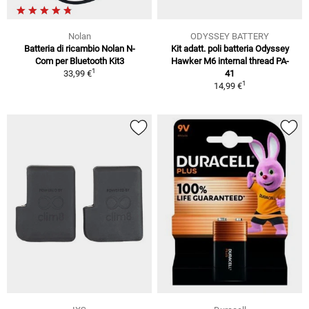
Nolan
ODYSSEY BATTERY
Batteria di ricambio Nolan N-
Kit adatt. poli batteria Odyssey
Com per Bluetooth Kit3
Hawker M6 internal thread PA-
1
33,99 €
41
1
14,99 €