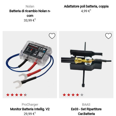
Nolan
Adattatore poli batteria, coppia
1
Batteria di ricambio Nolan n-
4,99 €
com
1
33,99 €
ProCharger
BAAS
Monitor Batteria Intellig. V2
Es03 - Set Ripartitore
1
29,99 €
Car.Batteria