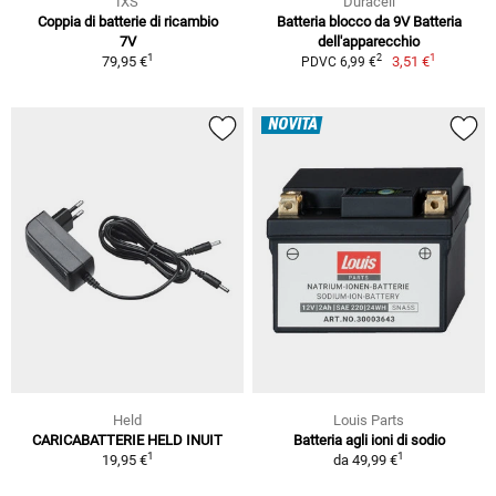
IXS
Duracell
Coppia di batterie di ricambio
Batteria blocco da 9V Batteria
7V
dell'apparecchio
1
1
2
79,95 €
3,51 €
PDVC 6,99 €
NOVITÀ
Held
Louis Parts
CARICABATTERIE HELD INUIT
Batteria agli ioni di sodio
1
1
19,95 €
da
49,99 €