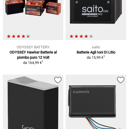
ODYSSEY BATTERY
saito
ODYSSEY Hawker Batterie al
Batterie Agli Ioni Di Litio
1
piombo puro 12 Volt
da
15,99 €
1
da
164,99 €