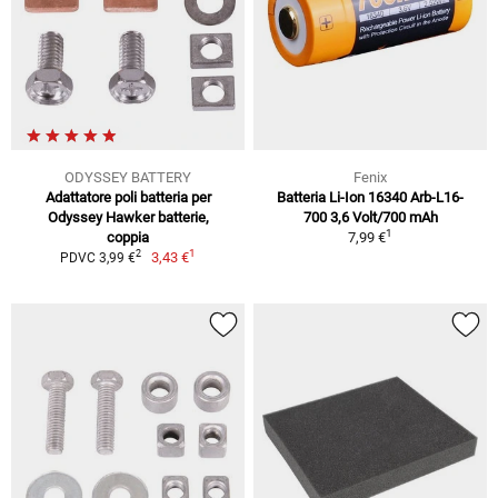
ODYSSEY BATTERY
Fenix
Adattatore poli batteria per
Batteria Li-Ion 16340 Arb-L16-
Odyssey Hawker batterie,
700 3,6 Volt/700 mAh
1
coppia
7,99 €
1
2
3,43 €
PDVC 3,99 €