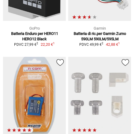
GoPro
Garmin
Batteria Enduro per HERO11
Batteria di ric.per Garmin Zumo
HERO12 Black
590LM 590LM/595LM
1
1
2
2
22,20 €
42,88 €
PDVC 27,99 €
PDVC 49,99 €