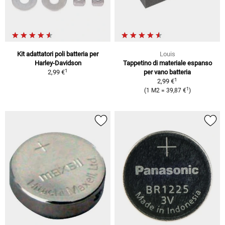
Kit adattatori poli batteria per
Louis
Harley-Davidson
Tappetino di materiale espanso
1
2,99 €
per vano batteria
1
2,99 €
1
(1 M2 = 39,87 €
)