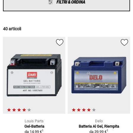
FILTRI & ORDINA
40 articoli
Louis Parts
Delo
Gel-Batteria
Batteria Al Gel, Riempita
1
1
da
14,99 €
da
39,99 €