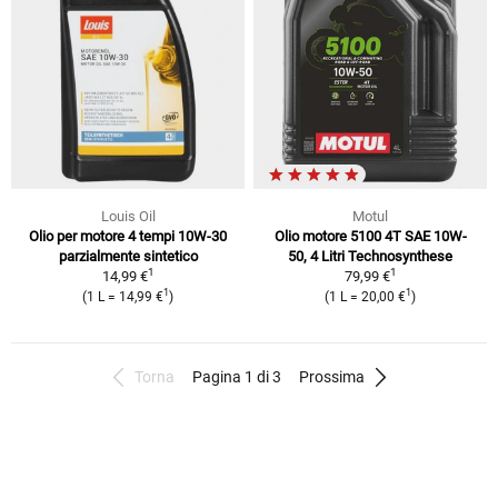
Louis Oil
Motul
Olio per motore 4 tempi 10W-30
Olio motore 5100 4T SAE 10W-
parzialmente sintetico
50, 4 Litri Technosynthese
1
1
14,99 €
79,99 €
1
1
(1 L = 14,99 €
)
(1 L = 20,00 €
)
Torna
Pagina 1 di 3
Prossima