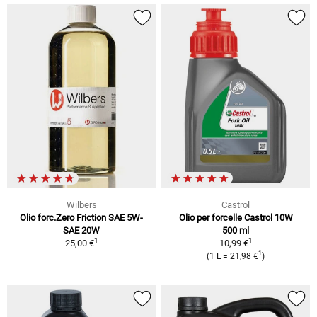
Wilbers
Castrol
Olio forc.Zero Friction SAE 5W-
Olio per forcelle Castrol 10W
SAE 20W
500 ml
1
1
25,00 €
10,99 €
1
(1 L = 21,98 €
)