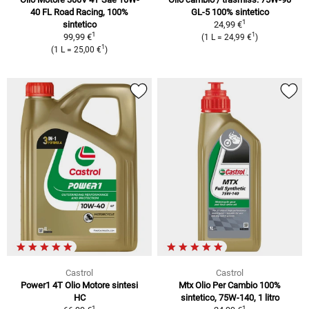
40 FL Road Racing, 100%
GL-5 100% sintetico
1
sintetico
24,99 €
1
1
99,99 €
(1 L = 24,99 €
)
1
(1 L = 25,00 €
)
Castrol
Castrol
Power1 4T Olio Motore sintesi
Mtx Olio Per Cambio 100%
HC
sintetico, 75W-140, 1 litro
1
1