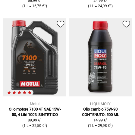
66,99 €
24,99 €
1
1
(1 L = 16,75 €
)
(1 L = 24,99 €
)
Motul
LIQUI MOLY
Olio motore 7100 4T SAE 15W-
Olio cambio 75W-90
50, 4 Litri 100% SINTETICO
CONTENUTO: 500 ML
1
1
89,99 €
14,99 €
1
1
(1 L = 22,50 €
)
(1 L = 29,98 €
)