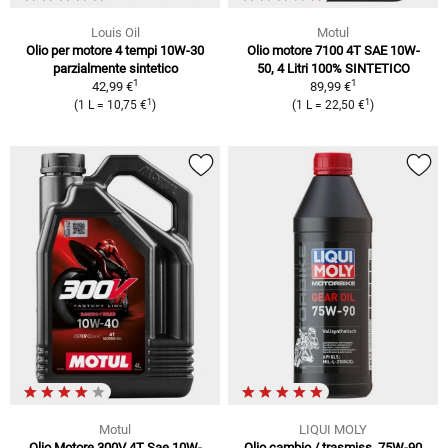
Louis Oil
Motul
Olio per motore 4 tempi 10W-30
Olio motore 7100 4T SAE 10W-
parzialmente sintetico
50, 4 Litri 100% SINTETICO
1
1
42,99 €
89,99 €
1
1
(1 L = 10,75 €
)
(1 L = 22,50 €
)
Motul
LIQUI MOLY
Olio Motore 300V 4T Sae 10W-
Olio cambio / trasmiss. 75W-90