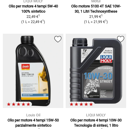
LIQUI MOLY
Motul
Olio per motore 4 tempi 5W-40
Olio motore 5100 4T SAE 10W-
100% sintetico
30, 1 Litri Technosynthese
1
1
22,49 €
21,99 €
1
1
(1 L = 22,49 €
)
(1 L = 21,99 €
)
Louis Oil
LIQUI MOLY
Olio per motore 4 tempi 15W-50
Olio per motore 4 tempi 10W-30
parzialmente sintetico
Tecnologia di sintesi, 1 litro