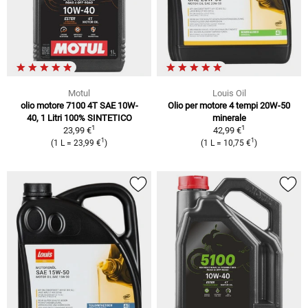
Motul
Louis Oil
olio motore 7100 4T SAE 10W-
Olio per motore 4 tempi 20W-50
40, 1 Litri 100% SINTETICO
minerale
1
1
23,99 €
42,99 €
1
1
(1 L = 23,99 €
)
(1 L = 10,75 €
)