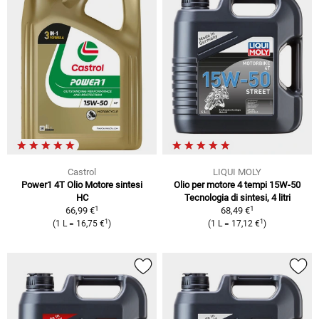
Castrol
LIQUI MOLY
Power1 4T Olio Motore sintesi
Olio per motore 4 tempi 15W-50
HC
Tecnologia di sintesi, 4 litri
1
1
66,99 €
68,49 €
1
1
(1 L = 16,75 €
)
(1 L = 17,12 €
)