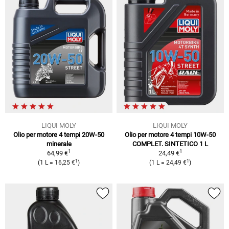
LIQUI MOLY
LIQUI MOLY
Olio per motore 4 tempi 20W-50
Olio per motore 4 tempi 10W-50
minerale
COMPLET. SINTETICO 1 L
1
1
64,99 €
24,49 €
1
1
(1 L = 16,25 €
)
(1 L = 24,49 €
)