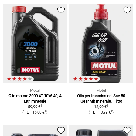
Motul
Motul
Olio motore 3000 4T 10W-40, 4
Olio per trasmissioni Sae 80
Litri minerale
Gear Mb minerale, 1 litro
1
1
59,99 €
13,99 €
1
1
(1 L = 15,00 €
)
(1 L = 13,99 €
)