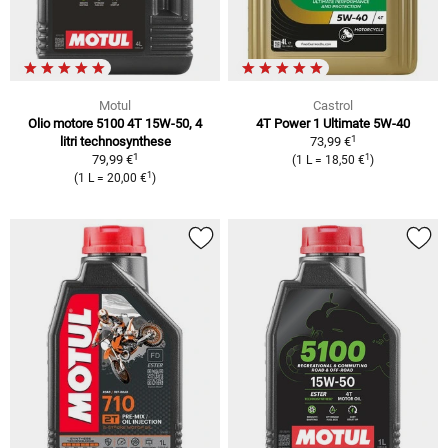
Motul
Castrol
Olio motore 5100 4T 15W-50, 4
4T Power 1 Ultimate 5W-40
1
litri technosynthese
73,99 €
1
1
79,99 €
(1 L = 18,50 €
)
1
(1 L = 20,00 €
)