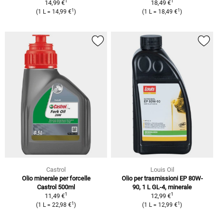
1
1
14,99 €
18,49 €
1
1
(1 L = 14,99 €
)
(1 L = 18,49 €
)
Castrol
Louis Oil
Olio minerale per forcelle
Olio per trasmissioni EP 80W-
Castrol 500ml
90, 1 L GL-4, minerale
1
1
11,49 €
12,99 €
1
1
(1 L = 22,98 €
)
(1 L = 12,99 €
)