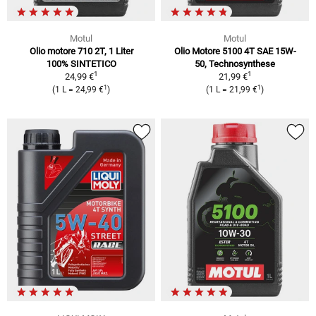
Motul
Motul
Olio motore 710 2T, 1 Liter
Olio Motore 5100 4T SAE 15W-
100% SINTETICO
50, Technosynthese
1
1
24,99 €
21,99 €
1
1
(1 L = 24,99 €
)
(1 L = 21,99 €
)