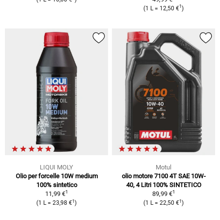
1
(1 L = 12,50 €
)
LIQUI MOLY
Motul
Olio per forcelle 10W medium
olio motore 7100 4T SAE 10W-
100% sintetico
40, 4 Litri 100% SINTETICO
1
1
11,99 €
89,99 €
1
1
(1 L = 23,98 €
)
(1 L = 22,50 €
)