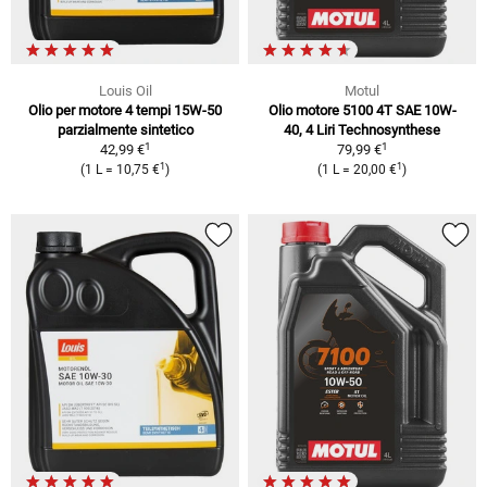
Louis Oil
Motul
Olio per motore 4 tempi 15W-50
Olio motore 5100 4T SAE 10W-
parzialmente sintetico
40, 4 Liri Technosynthese
1
1
42,99 €
79,99 €
1
1
(1 L = 10,75 €
)
(1 L = 20,00 €
)