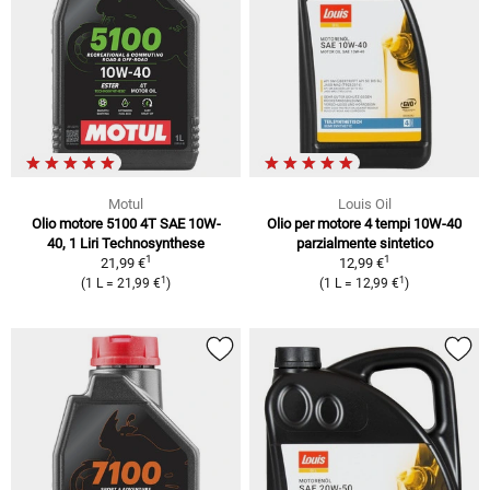
Motul
Louis Oil
Olio motore 5100 4T SAE 10W-
Olio per motore 4 tempi 10W-40
40, 1 Liri Technosynthese
parzialmente sintetico
1
1
21,99 €
12,99 €
1
1
(1 L = 21,99 €
)
(1 L = 12,99 €
)