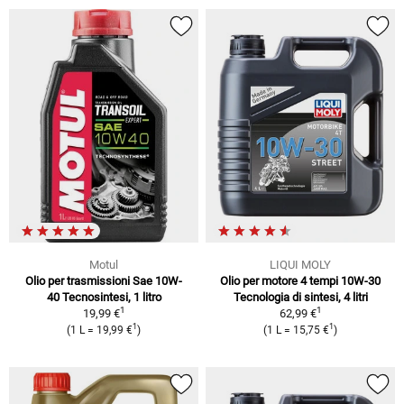
Motul
LIQUI MOLY
Olio per trasmissioni Sae 10W-
Olio per motore 4 tempi 10W-30
40 Tecnosintesi, 1 litro
Tecnologia di sintesi, 4 litri
1
1
19,99 €
62,99 €
1
1
(1 L = 19,99 €
)
(1 L = 15,75 €
)