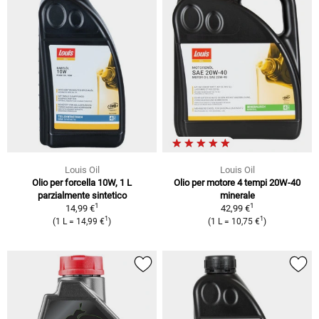
Louis Oil
Louis Oil
Olio per forcella 10W, 1 L
Olio per motore 4 tempi 20W-40
parzialmente sintetico
minerale
1
1
14,99 €
42,99 €
1
1
(1 L = 14,99 €
)
(1 L = 10,75 €
)