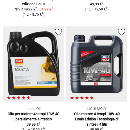
1
edizione Louis
49,99 €
1
2
1
34,99 €
PDVC 49,99 €
(1 L = 12,50 €
)
1
(1 L = 8,75 €
)
Louis Oil
LIQUI MOLY
Olio per motore 4 tempi 10W-40
Olio motore 4 tempi 10W-40
parzialmente sintetico
Louis Edition Tecnologia di
1
39,99 €
sintesi, 4 litri
1
1
49,99 €
(1 L = 10,00 €
)