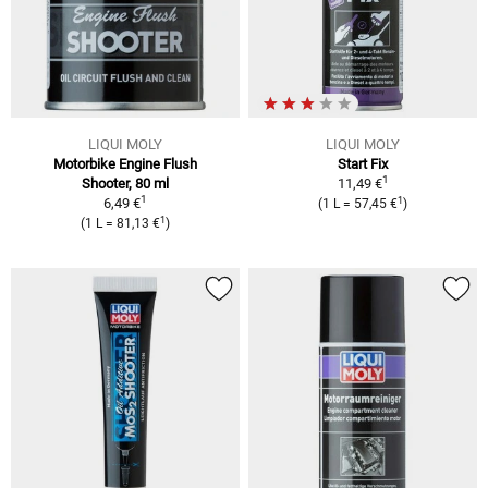
LIQUI MOLY
LIQUI MOLY
Motorbike Engine Flush
Start Fix
1
Shooter, 80 ml
11,49 €
1
1
6,49 €
(1 L = 57,45 €
)
1
(1 L = 81,13 €
)