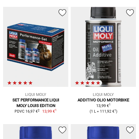
LIQUI MOLY
LIQUI MOLY
SET PERFORMANCE LIQUI
ADDITIVO OLIO MOTORBIKE
1
MOLY LOUIS EDITION
13,99 €
1
2
1
13,99 €
PDVC 16,97 €
(1 L = 111,92 €
)