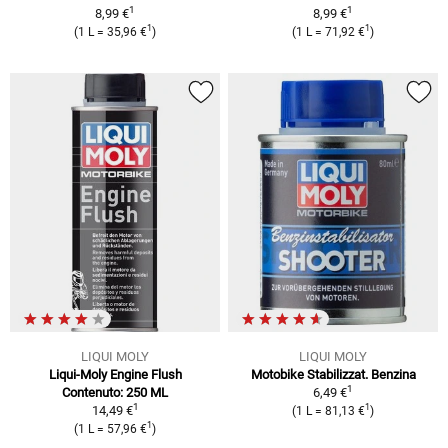
1
1
8,99 €
8,99 €
1
1
(1 L = 35,96 €
)
(1 L = 71,92 €
)
LIQUI MOLY
LIQUI MOLY
Liqui-Moly Engine Flush
Motobike Stabilizzat. Benzina
1
Contenuto: 250 ML
6,49 €
1
1
14,49 €
(1 L = 81,13 €
)
1
(1 L = 57,96 €
)