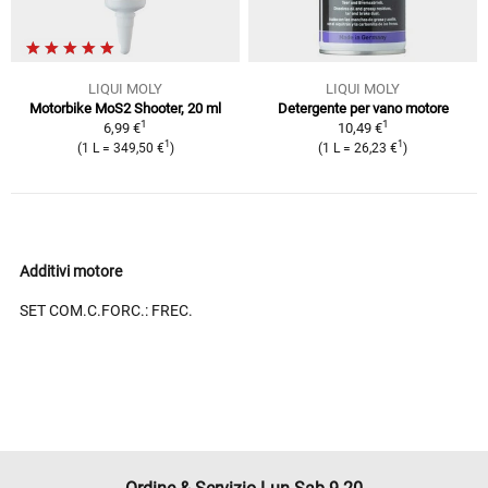
LIQUI MOLY
LIQUI MOLY
Motorbike MoS2 Shooter, 20 ml
Detergente per vano motore
1
1
6,99 €
10,49 €
1
1
(1 L = 349,50 €
)
(1 L = 26,23 €
)
Additivi motore
SET COM.C.FORC.: FREC.