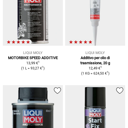
LIQUI MOLY
LIQUI MOLY
MOTORBIKE SPEED ADDITIVE
Additivo per olio di
1
13,99 €
trasmissione, 20 g
1
1
12,49 €
(1 L = 93,27 €
)
1
(1 KG = 624,50 €
)