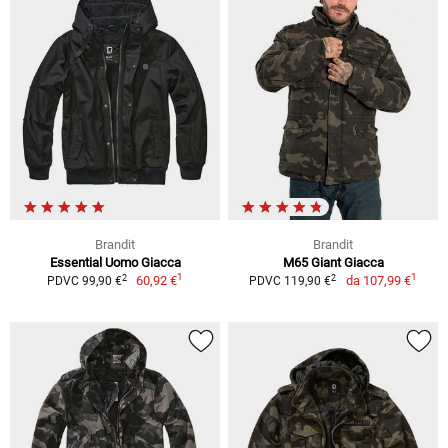
Brandit
Brandit
Essential Uomo Giacca
M65 Giant Giacca
1
1
2
2
60,92 €
da
107,99 €
PDVC 99,90 €
PDVC 119,90 €