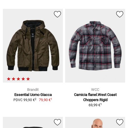
Brandit
WCC
Essential Uomo Giacca
Camicia flanel.West Coast
1
2
79,90 €
Choppers Rigid
PDVC 99,90 €
1
69,99 €