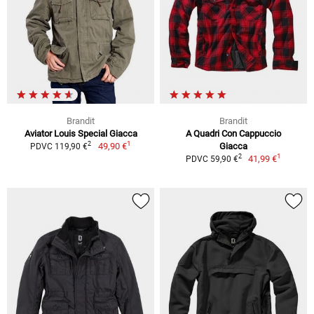
Brandit
Brandit
Aviator Louis Special Giacca
A Quadri Con Cappuccio
1
2
49,90 €
Giacca
PDVC 119,90 €
1
2
41,99 €
PDVC 59,90 €