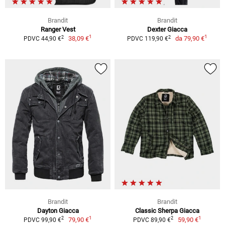
Brandit
Brandit
Ranger Vest
Dexter Giacca
1
1
2
2
38,09 €
da
79,90 €
PDVC 44,90 €
PDVC 119,90 €
Brandit
Brandit
Dayton Giacca
Classic Sherpa Giacca
1
1
2
2
79,90 €
59,90 €
PDVC 99,90 €
PDVC 89,90 €