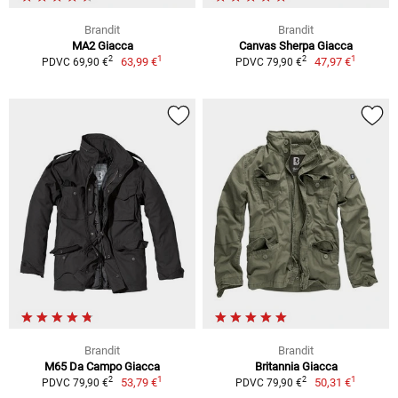
Brandit
Brandit
MA2 Giacca
Canvas Sherpa Giacca
1
1
2
2
63,99 €
47,97 €
PDVC 69,90 €
PDVC 79,90 €
Brandit
Brandit
M65 Da Campo Giacca
Britannia Giacca
1
1
2
2
53,79 €
50,31 €
PDVC 79,90 €
PDVC 79,90 €