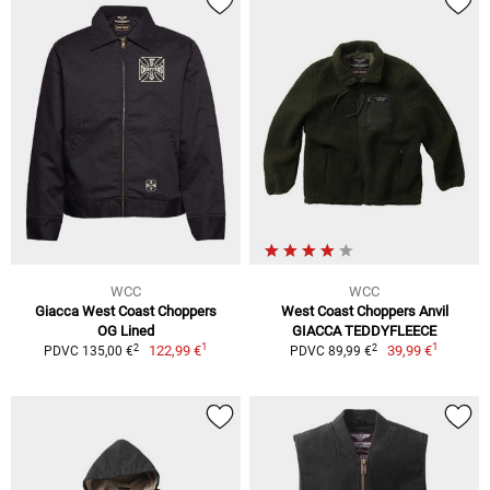
WCC
WCC
Giacca West Coast Choppers
West Coast Choppers Anvil
OG Lined
GIACCA TEDDYFLEECE
1
1
2
2
122,99 €
39,99 €
PDVC 135,00 €
PDVC 89,99 €