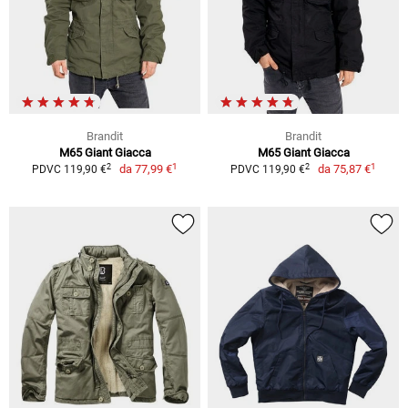
Brandit
Brandit
M65 Giant Giacca
M65 Giant Giacca
1
1
2
2
da
77,99 €
da
75,87 €
PDVC 119,90 €
PDVC 119,90 €