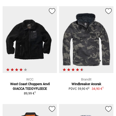
WCC
Brandit
West Coast Choppers Anvil
Windbreaker Anorak
1
2
GIACCA TEDDYFLEECE
34,90 €
PDVC 59,90 €
1
89,99 €