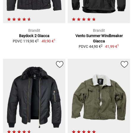
Brandit
Brandit
Baydock 2 Giacca
Vento Summer Windbreaker
1
2
49,90 €
Giacca
PDVC 119,90 €
1
2
41,99 €
PDVC 44,90 €