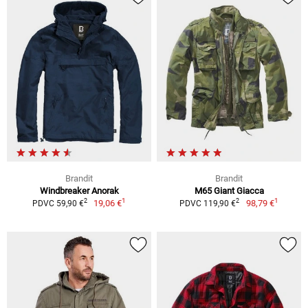
Brandit
Brandit
Windbreaker Anorak
M65 Giant Giacca
1
1
2
2
19,06 €
98,79 €
PDVC 59,90 €
PDVC 119,90 €