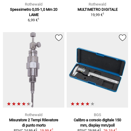
Rothewald
Rothewald
Spessimetro 0,05-1,0 Mm 20
MULTIMETRO DIGITALE
1
LAME
19,99 €
1
6,99 €
Rothewald
BGS
Misuratore 2 Tempi Rilevatore
Calibro a corsoio digitale 150
di punto morto
mm, display mm/poll
1
1
2
2
19,99 €
26,19 €
PDVC 24,99 €
PDVC 29,99 €