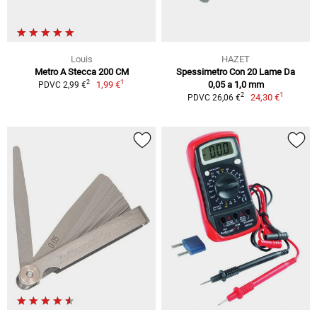
Louis
HAZET
Metro A Stecca 200 CM
Spessimetro Con 20 Lame Da
1
2
1,99 €
0,05 a 1,0 mm
PDVC 2,99 €
1
2
24,30 €
PDVC 26,06 €