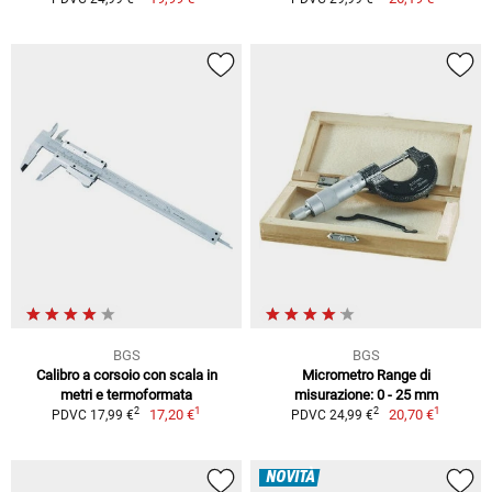
BGS
BGS
Calibro a corsoio con scala in
Micrometro Range di
metri e termoformata
misurazione: 0 - 25 mm
1
1
2
2
17,20 €
20,70 €
PDVC 17,99 €
PDVC 24,99 €
NOVITÀ