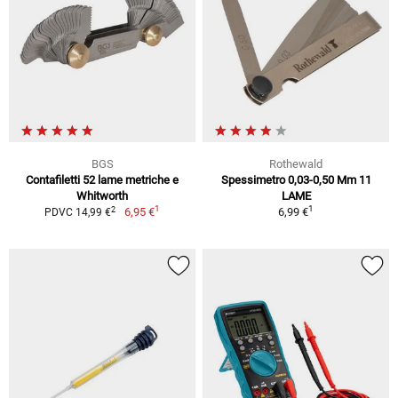
BGS
Rothewald
Contafiletti 52 lame metriche e
Spessimetro 0,03-0,50 Mm 11
Whitworth
LAME
1
1
2
6,95 €
6,99 €
PDVC 14,99 €