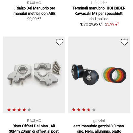
RAXIMO
Highsider
, Rialzo Del Manubrio per
Terminali manubrio HIGHSIDER
manubri metrici, con ABE
Kawasaki M8 per specchietti
1
99,00 €
da 1 pollice
1
2
23,99 €
PDVC 29,95 €
RAXIMO
gazzini
Riser Offset Del Man., Alt.
estr. manubrio gazzini 3.0 man.
30Mm 20mm di offset al post.
orig. Nero, alluminio, piatto