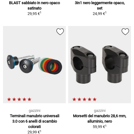
BLAST sabbiato in nero opaco
3in1 nero leggermente opaco,
satinato
set
1
1
29,95 €
24,99 €
gazzini
gazzini
Terminali manubrio universali
Morsetti del manubrio 28,6 mm,
3.0 con 6 anelli di scambio
alluminio, nero
1
colorati
59,99 €
1
29,99 €