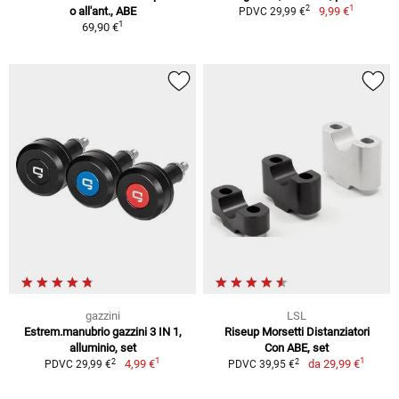
1
2
o all'ant., ABE
9,99 €
PDVC 29,99 €
1
69,90 €
gazzini
LSL
Estrem.manubrio gazzini 3 IN 1,
Riseup Morsetti Distanziatori
alluminio, set
Con ABE, set
1
1
2
2
4,99 €
da
29,99 €
PDVC 29,99 €
PDVC 39,95 €