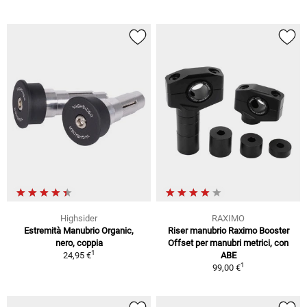
Highsider
RAXIMO
Estremità Manubrio Organic,
Riser manubrio Raximo Booster
nero, coppia
Offset per manubri metrici, con
1
24,95 €
ABE
1
99,00 €