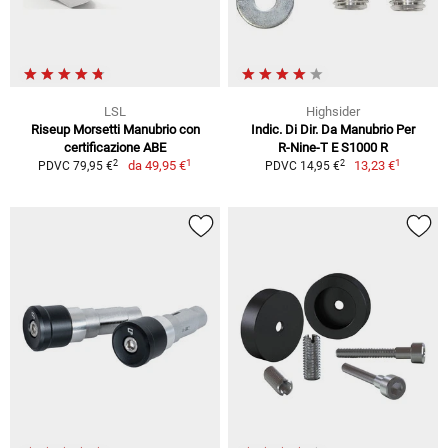
LSL
Highsider
Riseup Morsetti Manubrio con
Indic. Di Dir. Da Manubrio Per
certificazione ABE
R-Nine-T E S1000 R
1
1
2
2
da
49,95 €
13,23 €
PDVC 79,95 €
PDVC 14,95 €