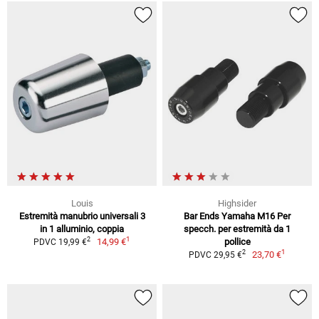
Louis
Highsider
Estremità manubrio universali 3
Bar Ends Yamaha M16 Per
in 1 alluminio, coppia
specch. per estremità da 1
1
2
14,99 €
pollice
PDVC 19,99 €
1
2
23,70 €
PDVC 29,95 €