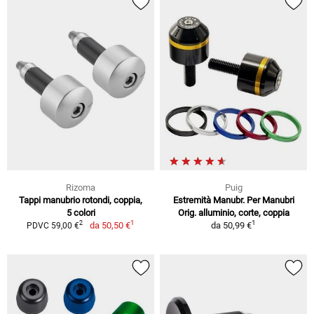
Rizoma
Puig
Tappi manubrio rotondi, coppia,
Estremità Manubr. Per Manubri
5 colori
Orig. alluminio, corte, coppia
1
1
2
da
50,50 €
da
50,99 €
PDVC 59,00 €