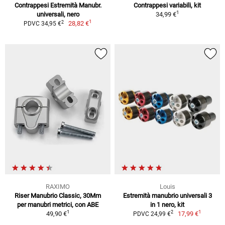
Contrappesi Estremità Manubr.
Contrappesi variabili, kit
1
universali, nero
34,99 €
1
2
28,82 €
PDVC 34,95 €
RAXIMO
Louis
Riser Manubrio Classic, 30Mm
Estremità manubrio universali 3
per manubri metrici, con ABE
in 1 nero, kit
1
1
2
49,90 €
17,99 €
PDVC 24,99 €