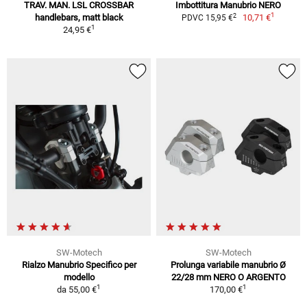
TRAV. MAN. LSL CROSSBAR
Imbottitura Manubrio NERO
1
2
handlebars, matt black
10,71 €
PDVC 15,95 €
1
24,95 €
SW-Motech
SW-Motech
Rialzo Manubrio Specifico per
Prolunga variabile manubrio Ø
modello
22/28 mm NERO O ARGENTO
1
1
da
55,00 €
170,00 €