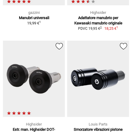
gazzini
Highsider
Manubri universali
Adattatore manubrio per
1
19,99 €
Kawasaki manubrio originale
1
2
18,25 €
PDVC 19,95 €
Highsider
Louis Parts
Estr. man. Highsider DOT-
Smorzatore vibrazioni pistone