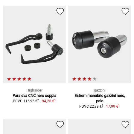
Highsider
gazzini
Paraleva CNC nero coppia
Estrem.manubrio gazzini nero,
1
2
94,25 €
paio
PDVC 115,95 €
1
2
17,99 €
PDVC 22,99 €