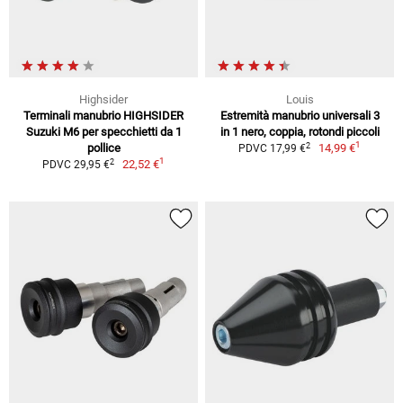
Highsider
Louis
Terminali manubrio HIGHSIDER
Estremità manubrio universali 3
Suzuki M6 per specchietti da 1
in 1 nero, coppia, rotondi piccoli
1
2
pollice
14,99 €
PDVC 17,99 €
1
2
22,52 €
PDVC 29,95 €