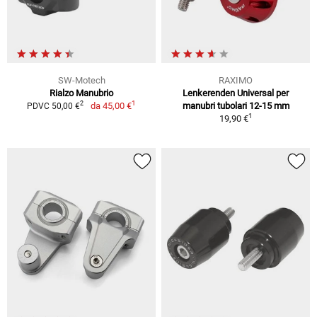
SW-Motech
RAXIMO
Rialzo Manubrio
Lenkerenden Universal per
1
2
da
45,00 €
manubri tubolari 12-15 mm
PDVC 50,00 €
1
19,90 €