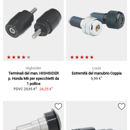
Highsider
Louis
Terminali del man. HIGHSIDER
Estremità del manubrio Coppia
1
p. Honda M6 per specchietti da
9,99 €
1 pollice
1
2
24,25 €
PDVC 29,95 €