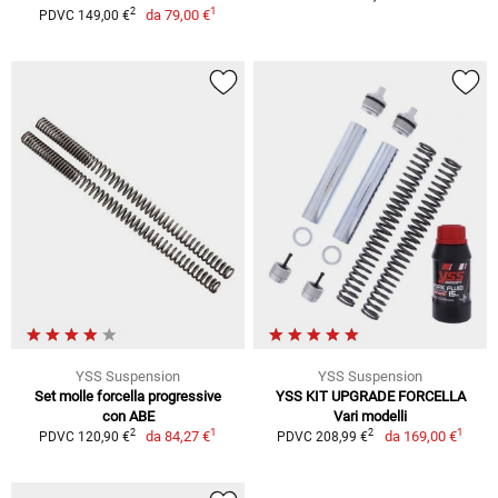
1
2
da
79,00 €
PDVC 149,00 €
YSS Suspension
YSS Suspension
Set molle forcella progressive
YSS KIT UPGRADE FORCELLA
con ABE
Vari modelli
1
1
2
2
da
84,27 €
da
169,00 €
PDVC 120,90 €
PDVC 208,99 €