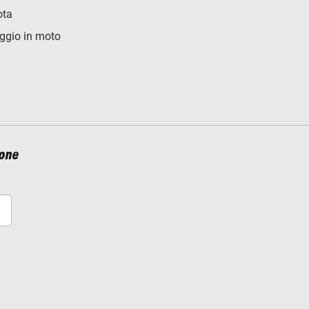
ota
ggio in moto
ione