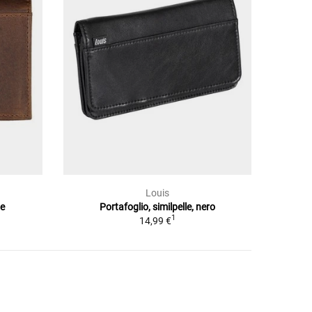
Louis
ne
Portafoglio, similpelle, nero
1
14,99 €