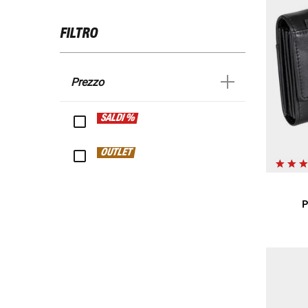
FILTRO
Prezzo
SALDI %
OUTLET
P