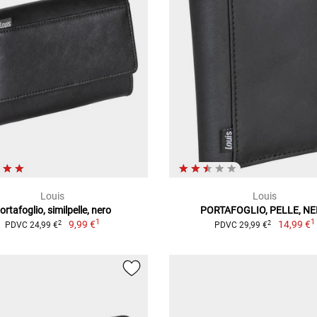
Louis
Louis
ortafoglio, similpelle, nero
PORTAFOGLIO, PELLE, N
1
1
9,99 €
14,99 €
2
2
PDVC 24,99 €
PDVC 29,99 €