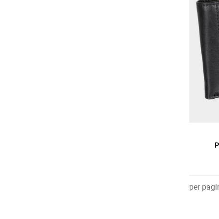
P
per pagi