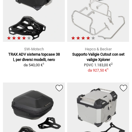
SW-Motech
Hepco & Becker
TRAX ADV sistema topcase 38
Supporto Valigie Cutout con set
l, per diversi modelli, nero
valigie Xplorer
1
2
da
540,00 €
PDVC 1.183,00 €
1
da
927,50 €