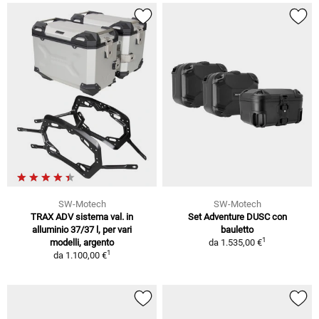
SW-Motech
SW-Motech
TRAX ADV sistema val. in
Set Adventure DUSC con
alluminio 37/37 l, per vari
bauletto
1
modelli, argento
da
1.535,00 €
1
da
1.100,00 €