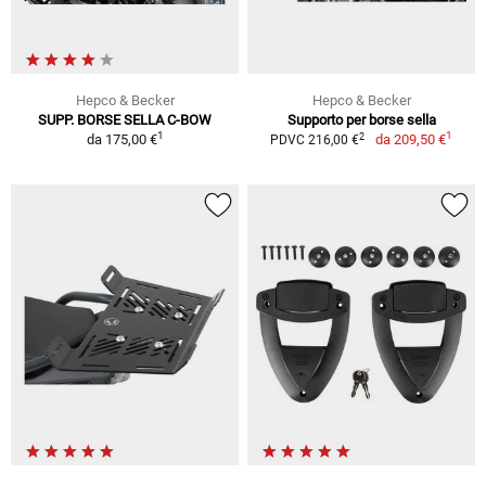
Hepco & Becker
Hepco & Becker
SUPP. BORSE SELLA C-BOW
Supporto per borse sella
1
1
2
da
175,00 €
da
209,50 €
PDVC 216,00 €