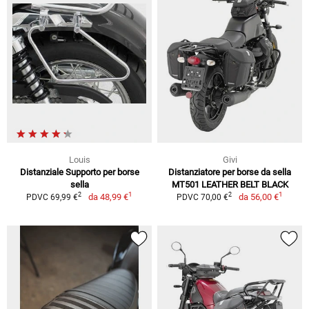
Louis
Givi
Distanziale Supporto per borse
Distanziatore per borse da sella
sella
MT501 LEATHER BELT BLACK
1
1
2
2
da
48,99 €
da
56,00 €
PDVC 69,99 €
PDVC 70,00 €