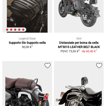
Legend Gear
Givi
Supporto Sls Supporto sella
Distanziale per borsa da sella
1
50,00 €
MT501S LEATHER BELT BLACK
1
2
da
60,40 €
PDVC 75,50 €