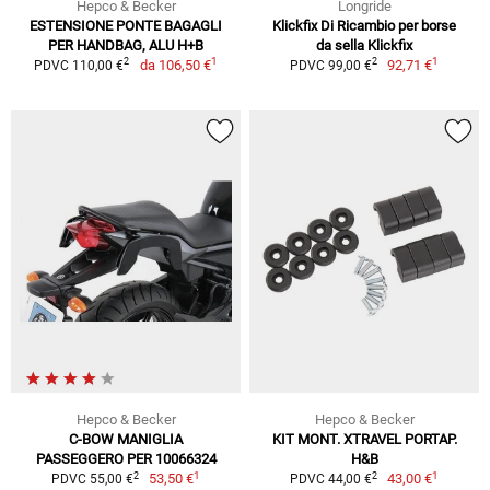
Hepco & Becker
Longride
ESTENSIONE PONTE BAGAGLI
Klickfix Di Ricambio per borse
PER HANDBAG, ALU H+B
da sella Klickfix
1
1
2
2
da
106,50 €
92,71 €
PDVC 110,00 €
PDVC 99,00 €
Hepco & Becker
Hepco & Becker
C-BOW MANIGLIA
KIT MONT. XTRAVEL PORTAP.
PASSEGGERO PER 10066324
H&B
1
1
2
2
53,50 €
43,00 €
PDVC 55,00 €
PDVC 44,00 €