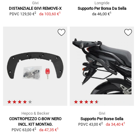
Givi
Longride
DISTANZIALE GIVI REMOVE-X
Supporto Per Borsa Da Sella
1
1
2
da
103,60 €
da
46,00 €
PDVC 129,50 €
Hepco & Becker
Givi
CONTROPEZZO C-BOW NERO
Supporto Per Borse Sella
1
2
INCL. KIT MONTAG.
da
34,40 €
PDVC 43,00 €
1
2
da
47,35 €
PDVC 63,00 €