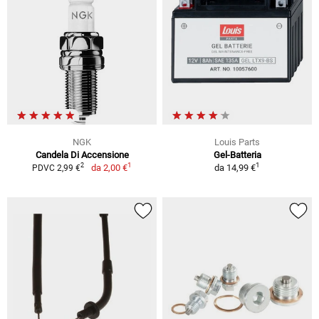
NGK
Louis Parts
Candela Di Accensione
Gel-Batteria
1
1
2
da
2,00 €
da
14,99 €
PDVC 2,99 €