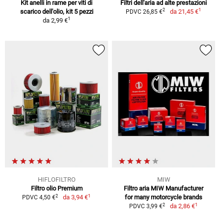
Kit anelli in rame per viti di
Filtri dell'aria ad alte prestazioni
1
2
scarico dell'olio, kit 5 pezzi
da
21,45 €
PDVC 26,85 €
1
da
2,99 €
HIFLOFILTRO
MIW
Filtro olio Premium
Filtro aria MIW Manufacturer
1
2
da
3,94 €
for many motorcycle brands
PDVC 4,50 €
1
2
da
2,86 €
PDVC 3,99 €