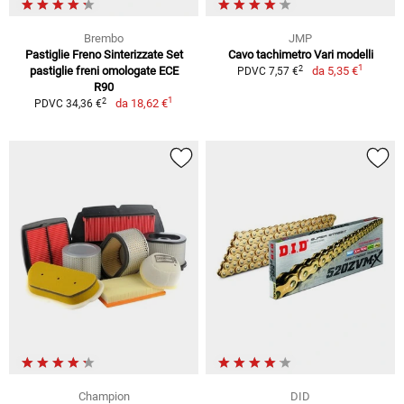
Brembo
JMP
Pastiglie Freno Sinterizzate Set
Cavo tachimetro Vari modelli
1
2
pastiglie freni omologate ECE
da
5,35 €
PDVC 7,57 €
R90
1
2
da
18,62 €
PDVC 34,36 €
Champion
DID