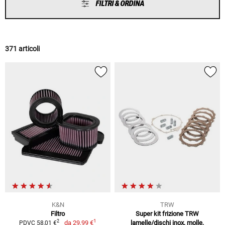
FILTRI & ORDINA
371 articoli
K&N
TRW
Filtro
Super kit frizione TRW
1
2
da
29,99 €
lamelle/dischi inox, molle,
PDVC 58,01 €