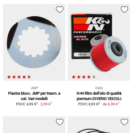
JMP
K&N
Piastra blocc. JMP per trasm. a
K+N filtro dell'olio di qualità
cat. Vari modelli
premium DIVERSI VEICOLI
1
1
2
2
2,99 €
da
6,99 €
PDVC 4,99 €
PDVC 8,99 €