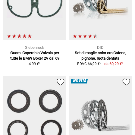
Siebenrock
DID
Guarn. Coperchio Valvola per
Set di maglie color oro Catena,
tutte le BMW Boxer 2V dal 69
pignone, ruota dentata
1
1
2
4,99 €
da
60,29 €
PDVC 66,99 €
NOVITÀ