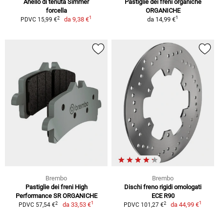
Anello di tenuta Simmer
Pastiglie dei freni organiche
forcella
ORGANICHE
1
1
2
da
9,38 €
da
14,99 €
PDVC 15,99 €
Brembo
Brembo
Pastiglie dei freni High
Dischi freno rigidi omologati
Performance SR ORGANICHE
ECE R90
1
1
2
2
da
33,53 €
da
44,99 €
PDVC 57,54 €
PDVC 101,27 €