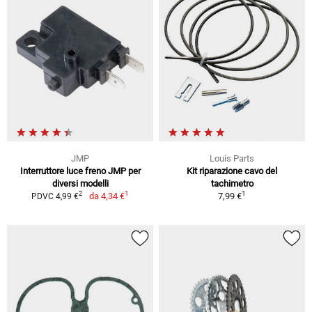
JMP
Louis Parts
Interruttore luce freno JMP per
Kit riparazione cavo del
diversi modelli
tachimetro
1
1
2
da
4,34 €
7,99 €
PDVC 4,99 €