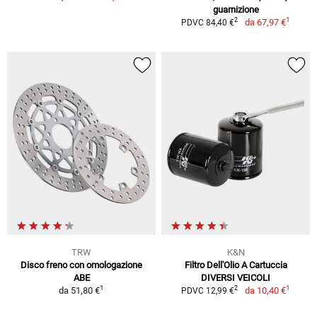
guarnizione
1
2
da
67,97 €
PDVC 84,40 €
TRW
K&N
Disco freno con omologazione
Filtro Dell'Olio A Cartuccia
ABE
DIVERSI VEICOLI
1
1
2
da
51,80 €
da
10,40 €
PDVC 12,99 €