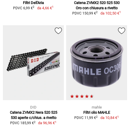
Filtri Dell'Aria
Catena ZVMX2 520 525 530
1
2
da
4,66 €
Oro con chiusura a rivetto
PDVC 6,99 €
1
2
da
102,50 €
PDVC 150,99 €
DID
mahle
Catena ZVMX2 Nera 520 525
Filtri olio MAHLE
1
2
530 aperte c/chius. a rivetto
da
10,84 €
PDVC 11,99 €
1
2
da
96,96 €
PDVC 185,99 €