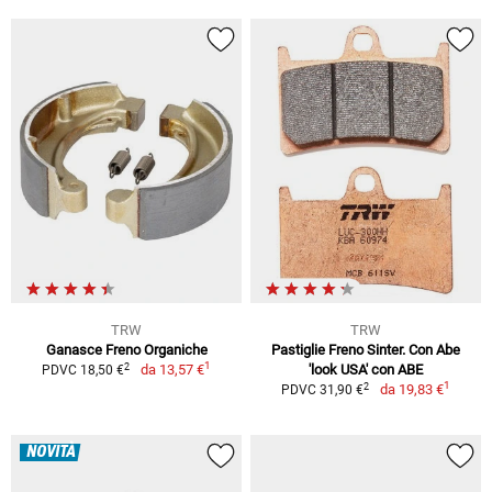
TRW
TRW
Ganasce Freno Organiche
Pastiglie Freno Sinter. Con Abe
1
2
da
13,57 €
'look USA' con ABE
PDVC 18,50 €
1
2
da
19,83 €
PDVC 31,90 €
NOVITÀ