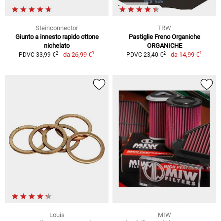
Steinconnector
TRW
Giunto a innesto rapido ottone
Pastiglie Freno Organiche
nichelato
ORGANICHE
1
1
2
2
da
26,99 €
da
14,99 €
PDVC 33,99 €
PDVC 23,40 €
Louis
MIW