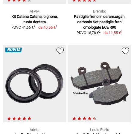
AFAM
Brembo
Kit Catena Catena, pignone,
Pastiglie freno in ceram.organ.
ruota dentata
carbonio Set pastiglie freni
1
2
da
40,56 €
omologate ECE R90
PDVC 41,66 €
1
2
da
11,55 €
PDVC 18,78 €
NOVITÀ
Ariete
Louis Parts