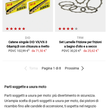
DID
TRW
Catene singole DID VX/VX-3
Set Lamelle Frizione per frizioni
G&amp;B con chiusura a rivetto
a bagno d'olio e a secco
1
1
2
2
da
71,50 €
da
25,62 €
PDVC 102,99 €
PDVC 30,20 €
Torna
Pagina 1 di 8
Prossima
Parti soggette a usura moto
Parti soggetti a usura per moto: più divertimento in sicurezza.
Un'ampia scelta di parti soggetti a usura per moto, dai pistoni di
ricambio fino alle candele di accensione, ti aspetta nel negozio