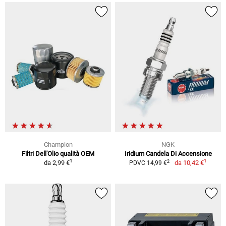
Champion
NGK
Filtri Dell'Olio qualità OEM
Iridium Candela Di Accensione
1
1
2
da
2,99 €
da
10,42 €
PDVC 14,99 €