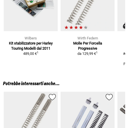
Wilbers
Wirth Federn
Kit stabilizzatore per Harley
Molle Per Forcella
Touring
Modelli dal 2011
Progressive
1
1
489,00 €
da
129,99 €
re
PD
Potrebbe interessarti anche...