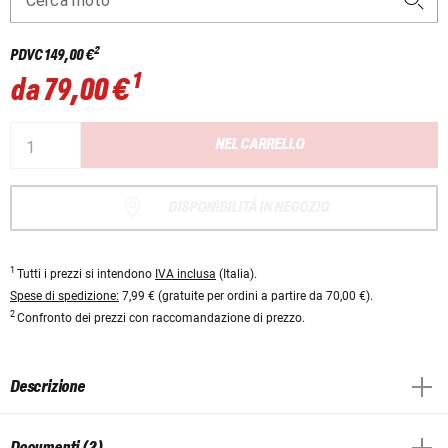
Cerca moto
2
PDVC
149,00 €
1
da
79,00 €
NEL CARRELLO
DISPONIBILITÁ IN NEGOZIO
1
Tutti i prezzi si intendono
IVA inclusa
(Italia).
Spese di spedizione:
7,99 € (gratuite per ordini a partire da 70,00 €).
2
Confronto dei prezzi con raccomandazione di prezzo.
Descrizione
Documenti (2)