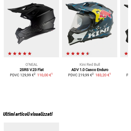
O'NEAL
Kini Red Bull
2SRS V.23 Flat
ADV 1.0
Casco Enduro
1
1
2
2
110,00 €
183,20 €
PDVC
129,99 €
PDVC
219,99 €
PD
Ultimi articoli visualizzati