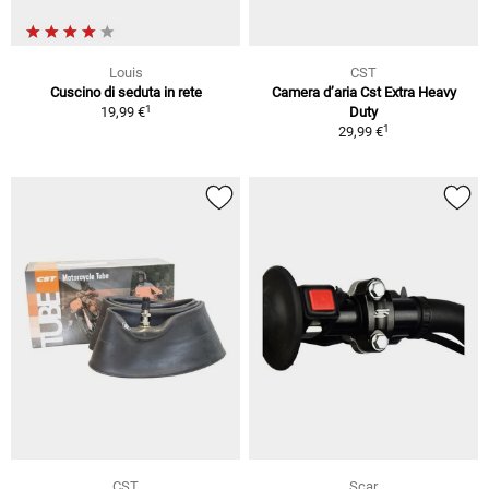
Louis
CST
Cuscino di seduta in rete
Camera d’aria Cst Extra Heavy
1
19,99 €
Duty
1
29,99 €
CST
Scar