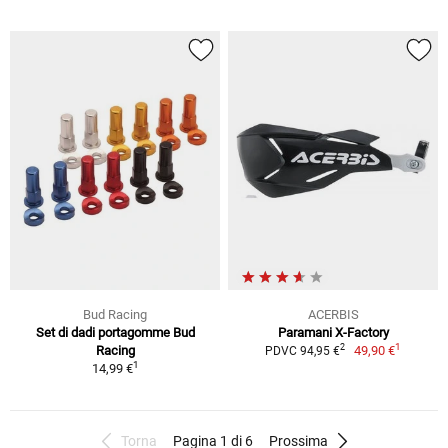
Bud Racing
ACERBIS
Set di dadi portagomme Bud
Paramani X-Factory
1
2
Racing
49,90 €
PDVC 94,95 €
1
14,99 €
Torna
Pagina 1 di 6
Prossima