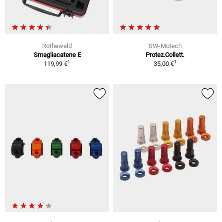
Rothewald
SW-Motech
Smagliacatene E
Protez.Collett.
1
1
119,99 €
35,00 €