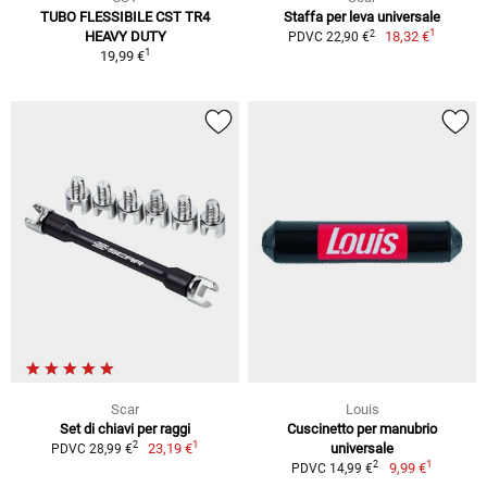
TUBO FLESSIBILE CST TR4
Staffa per leva universale
1
2
HEAVY DUTY
18,32 €
PDVC 22,90 €
1
19,99 €
Scar
Louis
Set di chiavi per raggi
Cuscinetto per manubrio
1
2
23,19 €
universale
PDVC 28,99 €
1
2
9,99 €
PDVC 14,99 €