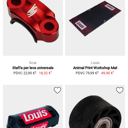
Scar
Louis
Staffa per leva universale
Animal Print Workshop Mat
1
1
2
2
18,32 €
49,90 €
PDVC 22,90 €
PDVC 79,99 €