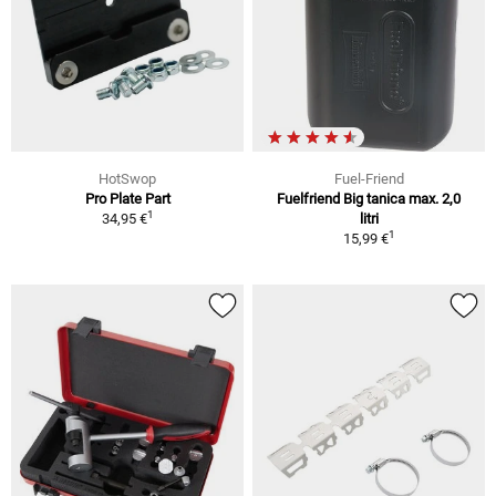
HotSwop
Fuel-Friend
Pro Plate Part
Fuelfriend Big tanica max. 2,0
1
34,95 €
litri
1
15,99 €