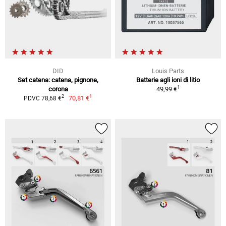
DID
Louis Parts
Set catena: catena, pignone,
Batterie agli ioni di litio
1
corona
49,99 €
1
2
70,81 €
PDVC 78,68 €