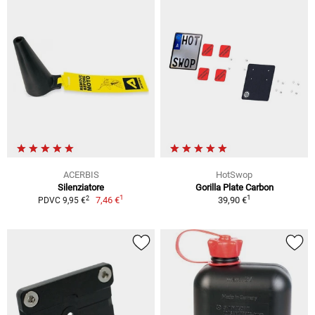
ACERBIS
HotSwop
Silenziatore
Gorilla Plate Carbon
1
1
2
7,46 €
39,90 €
PDVC 9,95 €