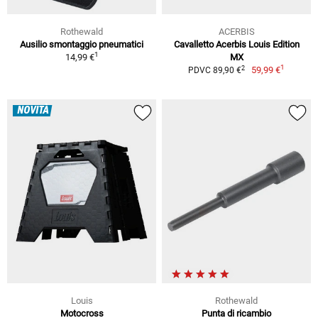
Rothewald
ACERBIS
Ausilio smontaggio pneumatici
Cavalletto Acerbis Louis Edition
1
14,99 €
MX
1
2
59,99 €
PDVC 89,90 €
NOVITÀ
Louis
Rothewald
Motocross
Punta di ricambio