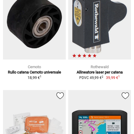
Cemoto
Rothewald
Rullo catena Cemoto universale
Allineatore laser per catena
1
1
2
18,99 €
39,99 €
PDVC 49,99 €