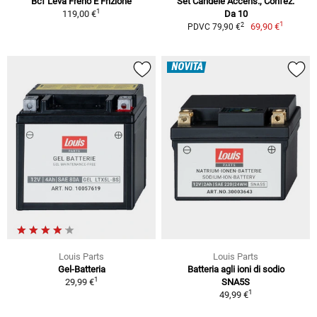
Bcf Leva Freno E Frizione
Set Candele Accens., Confez.
1
119,00 €
Da 10
1
2
69,90 €
PDVC 79,90 €
NOVITÀ
Louis Parts
Louis Parts
Gel-Batteria
Batteria agli ioni di sodio
1
29,99 €
SNA5S
1
49,99 €