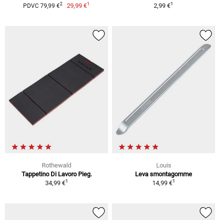
1
1
2
29,99 €
2,99 €
PDVC 79,99 €
Rothewald
Louis
Tappetino Di Lavoro Pieg.
Leva smontagomme
1
1
34,99 €
14,99 €