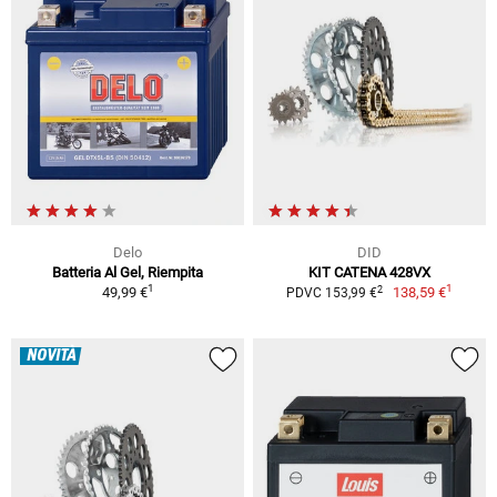
Delo
DID
Batteria Al Gel, Riempita
KIT CATENA 428VX
1
1
2
49,99 €
138,59 €
PDVC 153,99 €
NOVITÀ