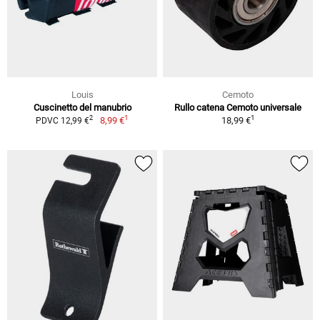
Louis
Cemoto
Cuscinetto del manubrio
Rullo catena Cemoto universale
1
1
2
8,99 €
18,99 €
PDVC 12,99 €