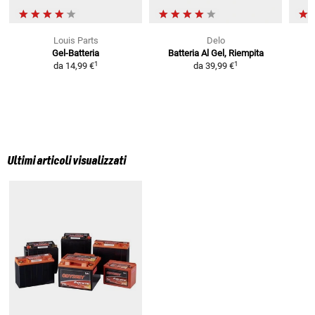
Louis Parts
Delo
Gel-Batteria
Batteria Al Gel, Riempita
B
1
1
da
14,99 €
da
39,99 €
Ultimi articoli visualizzati