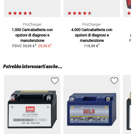
ProCharger
ProCharger
1.000 Caricabatteria
con
4.000 Caricabatteria
con
opzioni di diagnosi e
opzioni di diagnosi e
di
manutenzione
manutenzione
PD
1
1
2
29,99 €
119,99 €
PDVC
59,99 €
Potrebbe interessarti anche...