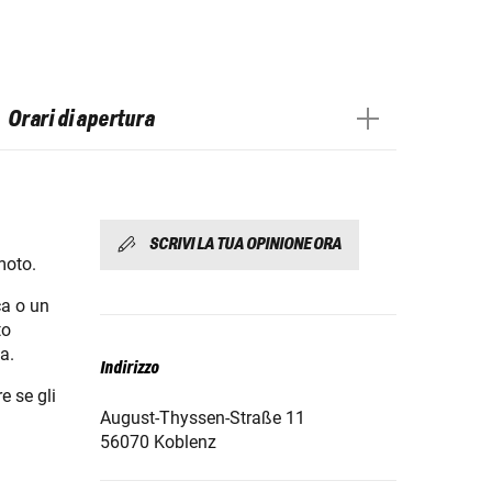
Orari di apertura
SCRIVI LA TUA OPINIONE ORA
moto.
ca o un
to
a.
Indirizzo
e se gli
August-Thyssen-Straße 11
56070 Koblenz