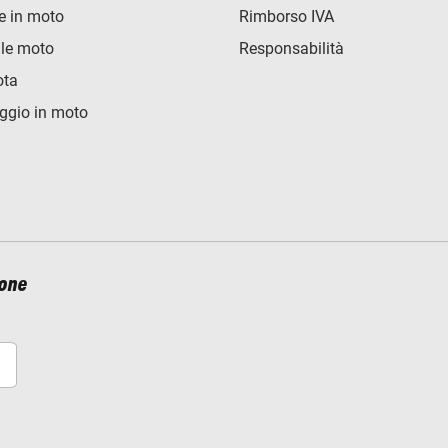
e in moto
Rimborso IVA
lle moto
Responsabilità
ota
ggio in moto
ione