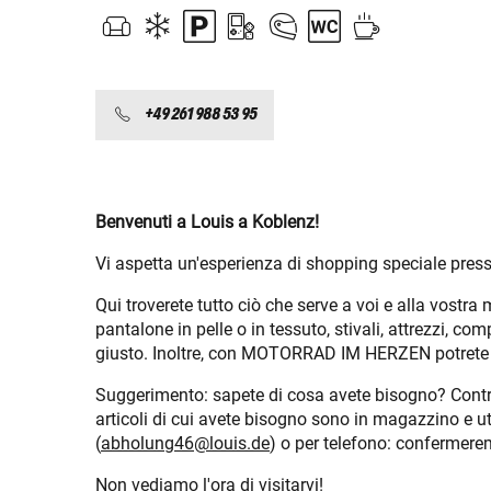
+49 261 988 53 95
Benvenuti a Louis a Koblenz!
Vi aspetta un'esperienza di shopping speciale press
Qui troverete tutto ciò che serve a voi e alla vost
pantalone in pelle o in tessuto, stivali, attrezzi, co
giusto. Inoltre, con MOTORRAD IM HERZEN potrete co
Suggerimento: sapete di cosa avete bisogno? Controll
articoli di cui avete bisogno sono in magazzino e uti
(
abholung46@louis.de
) o per telefono: confermerem
Non vediamo l'ora di visitarvi!