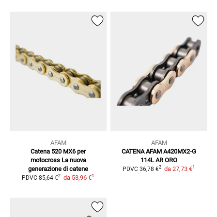
AFAM
AFAM
Catena 520 MX6 per
CATENA AFAM A420MX2-G
motocross
La nuova
114L AR ORO
1
2
generazione di catene
da
27,73 €
PDVC
36,78 €
1
2
da
53,96 €
PDVC
85,64 €