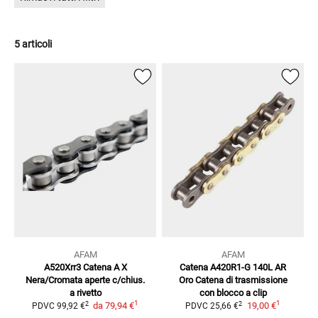
5 articoli
AFAM
AFAM
A520Xrr3 Catena A X
Catena A420R1-G 140L AR
Nera/Cromata
aperte c/chius.
Oro
Catena di trasmissione
a rivetto
con blocco a clip
1
1
2
2
da
79,94 €
19,00 €
PDVC
99,92 €
PDVC
25,66 €