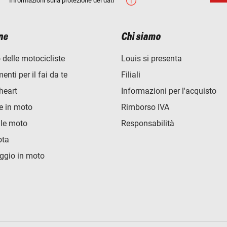
Informazioni sulla protezione dei dati
ne
Chi siamo
 delle motocicliste
Louis si presenta
nti per il fai da te
Filiali
heart
Informazioni per l'acquisto
e in moto
Rimborso IVA
lle moto
Responsabilità
ota
ggio in moto