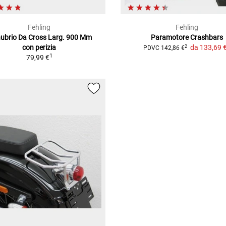
Fehling
Fehling
ubrio Da Cross Larg. 900 Mm
Paramotore Crashbars
con perizia
da
133,69 
2
PDVC
142,86 €
1
79,99 €