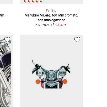
Fehling
 Mm
Manubrio M Larg. 601 Mm
cromato,
con omologazione
1
93,37 €
2
PDVC
94,99 €