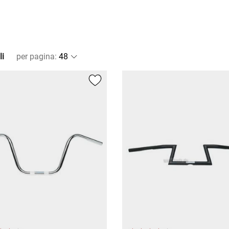
li
per pagina
: