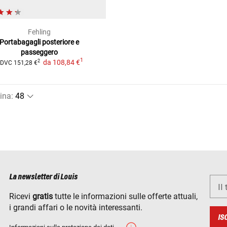
Fehling
Portabagagli posteriore e
passeggero
1
da
108,84 €
2
DVC
151,28 €
ina
:
La newsletter di Louis
Il
Ricevi
gratis
tutte le informazioni sulle offerte attuali,
i grandi affari o le novità interessanti.
IS