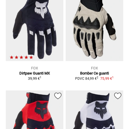
FOX
FOX
Dirtpaw
Guanti MX
Bomber Ce
guanti
1
1
2
39,99 €
75,99 €
PDVC
84,99 €