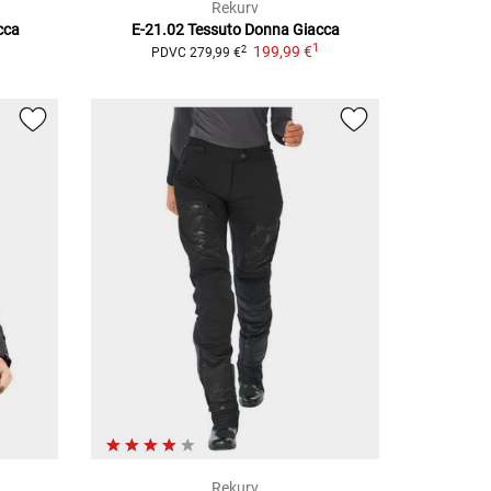
Rekurv
cca
E-21.02 Tessuto Donna
Giacca
1
199,99 €
2
PDVC
279,99 €
Rekurv