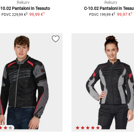
Rekurv
Rekurv
-10.02
Pantaloni In Tessuto
C-10.02
Pantaloni In Tessu
1
1
99,99 €
99,97 €
2
2
PDVC
229,99 €
PDVC
199,99 €