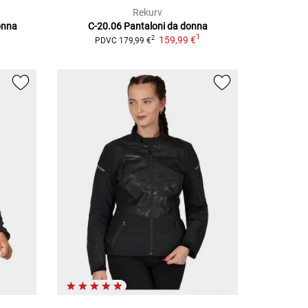
Rekurv
onna
C-20.06
Pantaloni da donna
1
159,99 €
2
PDVC
179,99 €