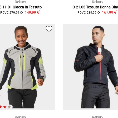
Rekurv
Rekurv
E-11.01
Giacca In Tessuto
C-21.03 Tessuto Donna
Gia
1
1
149,99 €
167,99 €
2
2
PDVC
279,99 €
PDVC
239,99 €
Rekurv
Rekurv