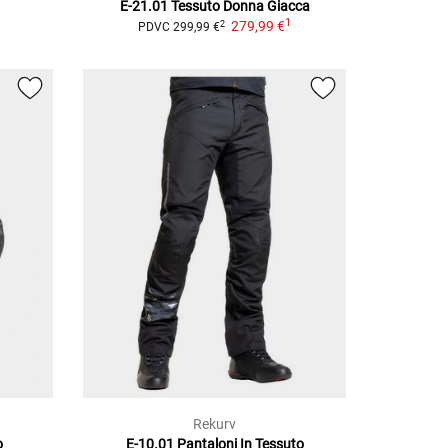
E-21.01 Tessuto Donna
Giacca
1
279,99 €
2
PDVC
299,99 €
Rekurv
o
E-10.01
Pantaloni In Tessuto