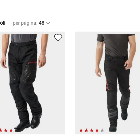
oli
per pagina
: