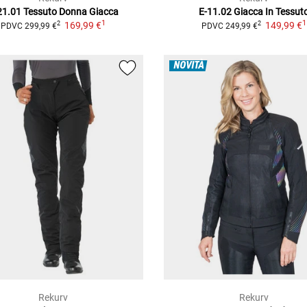
21.01 Tessuto Donna
Giacca
E-11.02
Giacca In Tessut
1
1
169,99 €
149,99 €
2
2
PDVC
299,99 €
PDVC
249,99 €
NOVITÀ
Rekurv
Rekurv