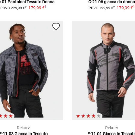
0.01
Pantaloni Tessuto Donna
C-21.06
giacca da donna
1
1
179,99 €
179,99 €
2
2
PDVC
229,99 €
PDVC
199,99 €
Rekurv
Rekurv
E-11.03
Giacca In Tessuto
E-11.01
Giacca In Tessut