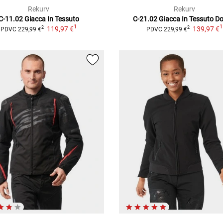
Rekurv
Rekurv
C-11.02
Giacca In Tessuto
C-21.02
Giacca In Tessuto D
1
1
119,97 €
139,97 €
2
2
PDVC
229,99 €
PDVC
229,99 €