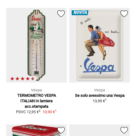
NOVITÀ
Vespa
Vespa
TERMOMETRO VESPA
Se solo avessimo una Vespa
1
ITALIAN
In lamiera
13,95 €
acc.stampata
1
2
10,90 €
PDVC
12,95 €