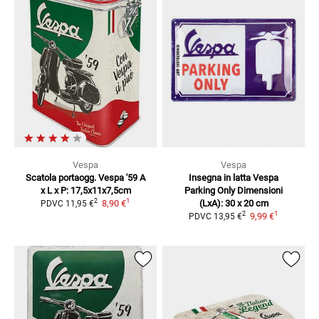
Vespa
Vespa
Scatola portaogg. Vespa '59
A
Insegna in latta Vespa
x L x P: 17,5x11x7,5cm
Parking Only
Dimensioni
1
2
8,90 €
(LxA): 30 x 20 cm
PDVC
11,95 €
1
2
9,99 €
PDVC
13,95 €