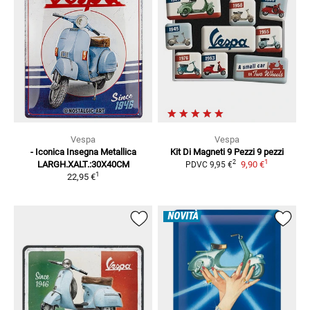
Vespa
Vespa
- Iconica Insegna Metallica
Kit Di Magneti 9 Pezzi
9 pezzi
1
2
LARGH.XALT.:30X40CM
9,90 €
PDVC
9,95 €
1
22,95 €
NOVITÀ