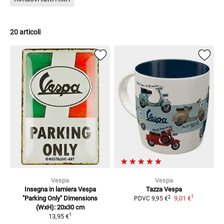
20 articoli
Vespa
Vespa
Insegna in lamiera Vespa
Tazza Vespa
1
2
"Parking Only"
Dimensions
9,01 €
PDVC
9,95 €
(WxH): 20x30 cm
1
13,95 €