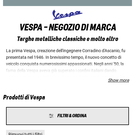
VESPA - NEGOZIO DI MARCA
Targhe metalliche classiche e molto altro
La prima Vespa, creazione dell'ingegnere Corradino d'Ascanio, fu
presentata nel 1946. In brevissimo tempo, il nuovo concetto di
veicolo conquista numerosissimi appassionati. Negli anni '50, la
fama della Vespa aveva già superato i confini italiani dando
origine a numerose imitazioni da parte di altri produttori. Da allora,
Show more
non è cambiato nulla, neanche sulla Vespa, ad eccezione del fatto
che è stata costantemente migliorata dal punto di vista
Prodotti di Vespa
ingegneristico e del comfort. Da tempo la Vespa ha raggiunto uno
status di oggetto di culto, al quale nessun altro scooter può
aspirare. La Vespa è molto più che un mezzo per spostarsi. È da
FILTRI & ORDINA
sempre sinonimo di raffinatezza ed eleganza, di gioia di vivere
mediterranea, per non rinunciare mai all'autentico fascino italiano!
Rimuovi tutti i filtri