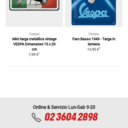
Vespa
Vespa
Mini targa metallica vintage
Faro Basso 1949 - Targa in
VESPA
Dimensioni 15 x 20
lamiera
1
cm
13,95 €
1
7,95 €
Ordine & Servizio Lun-Sab 9-20
02 3604 2898