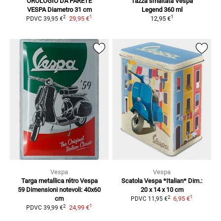
OROLOGIO DA PARETE
Tazza smaltata Vespa
VESPA
Diametro 31 cm
Legend
360 ml
1
1
2
29,95 €
12,95 €
PDVC
39,95 €
Vespa
Vespa
Targa metallica rétro Vespa
Scatola Vespa *Italian*
Dim.:
59
Dimensioni notevoli: 40x60
20 x 14 x 10 cm
1
2
cm
6,95 €
PDVC
11,95 €
1
2
24,99 €
PDVC
39,99 €